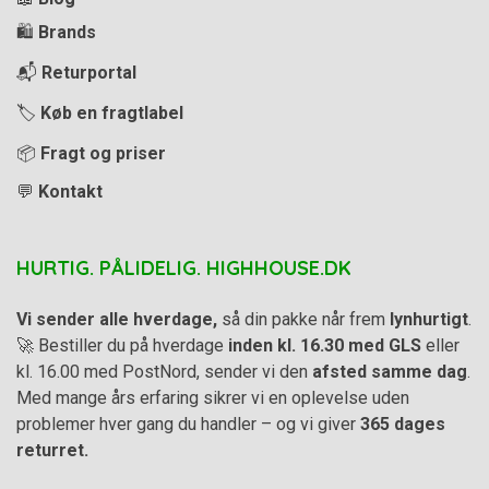
🛍️
Brands
📬
Returportal
🏷️
Køb en fragtlabel
📦
Fragt og priser
💬
Kontakt
HURTIG. PÅLIDELIG. HIGHHOUSE.DK
Vi sender alle hverdage,
så din pakke når frem
lynhurtigt
.
🚀 Bestiller du på hverdage
inden kl. 16.30 med GLS
eller
kl. 16.00 med PostNord, sender vi den
afsted samme dag
.
Med mange års erfaring sikrer vi en oplevelse uden
problemer hver gang du handler – og vi giver
365 dages
returret.