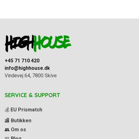
+45 71 710 420
info@highhouse.dk
Vindevej 64, 7800 Skive
SERVICE & SUPPORT
💰
EU Prismatch
🏬
Butikken
👥
Om os
📖
Blog