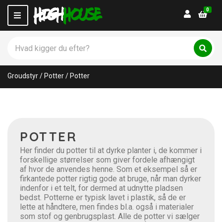
0
Login
M
e
n
S
u
ø
C
S
g
ø
a
p
g
t
Groudstyr
/
Potter
/
Potter
r
e
o
g
d
o
u
r
k
y
t
n
POTTER
e
a
r
m
Her finder du potter til at dyrke planter i, de kommer i
:
e
forskellige størrelser som giver fordele afhængigt
af hvor de anvendes henne. Som et eksempel så er
firkantede potter rigtig gode at bruge, når man dyrker
indenfor i et telt, for dermed at udnytte pladsen
bedst. Potterne er typisk lavet i plastik, så de er
lette at håndtere, men findes bl.a. også i materialer
som stof og genbrugsplast. Alle de potter vi sælger