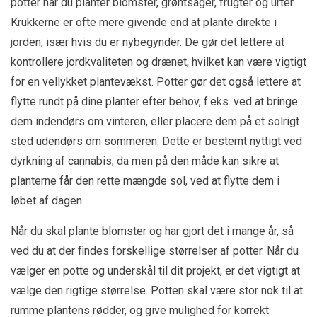
potter når du planter blomster, grøntsager, frugter og urter.
Krukkerne er ofte mere givende end at plante direkte i
jorden, især hvis du er nybegynder. De gør det lettere at
kontrollere jordkvaliteten og drænet, hvilket kan være vigtigt
for en vellykket plantevækst. Potter gør det også lettere at
flytte rundt på dine planter efter behov, f.eks. ved at bringe
dem indendørs om vinteren, eller placere dem på et solrigt
sted udendørs om sommeren. Dette er bestemt nyttigt ved
dyrkning af cannabis, da men på den måde kan sikre at
planterne får den rette mængde sol, ved at flytte dem i
løbet af dagen.
Når du skal plante blomster og har gjort det i mange år, så
ved du at der findes forskellige størrelser af potter. Når du
vælger en potte og underskål til dit projekt, er det vigtigt at
vælge den rigtige størrelse. Potten skal være stor nok til at
rumme plantens rødder, og give mulighed for korrekt