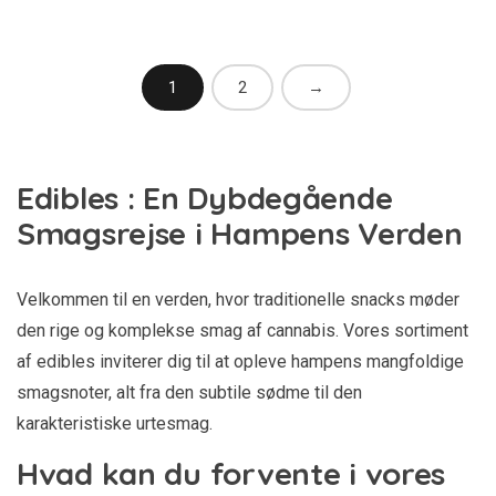
0
u
d
af
5
1
2
→
Edibles : En Dybdegående
Smagsrejse i Hampens Verden
Velkommen til en verden, hvor traditionelle snacks møder
den rige og komplekse smag af cannabis. Vores sortiment
af edibles inviterer dig til at opleve hampens mangfoldige
smagsnoter, alt fra den subtile sødme til den
karakteristiske urtesmag.
Hvad kan du forvente i vores