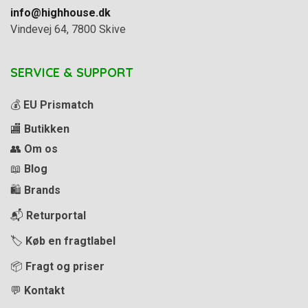
info@highhouse.dk
Vindevej 64, 7800 Skive
SERVICE & SUPPORT
💰
EU Prismatch
🏬
Butikken
👥
Om os
📖
Blog
🛍️
Brands
📬
Returportal
🏷️
Køb en fragtlabel
📦
Fragt og priser
💬
Kontakt