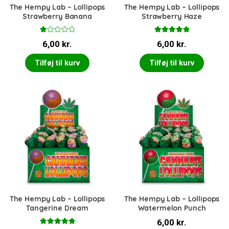
The Hempy Lab – Lollipops
The Hempy Lab – Lollipops
Strawberry Banana
Strawberry Haze
V
Vurderet
6,00
kr.
6,00
kr.
ur
5.00
ud af 5
d
er
Tilføj til kurv
Tilføj til kurv
et
1.
0
0
u
d
af
5
The Hempy Lab – Lollipops
The Hempy Lab – Lollipops
Tangerine Dream
Watermelon Punch
6,00
kr.