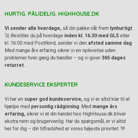
HURTIG. PÅLIDELIG. HIGHHOUSE.DK
Vi sender alle hverdage,
så din pakke når frem
lynhurtigt
.
🚀 Bestiller du på hverdage
inden kl. 16.30 med GLS
eller
kl. 16.00 med PostNord, sender vi den
afsted samme dag
.
Med mange års erfaring sikrer vi en oplevelse uden
problemer hver gang du handler – og vi giver
365 dages
returret.
KUNDESERVICE EKSPERTER
Vi har en
super god kundeservice,
og vi er altid klar til at
hjælpe med
personlig rådgivning
. Med
mange års
erfaring,
sikrer vi at din handel hos HighHouse.dk bliver
ekstra nem og brugervenlig. Har du spørgsmål, er vi altid
her for dig – din tilfredshed er vores højeste prioritet. 💚