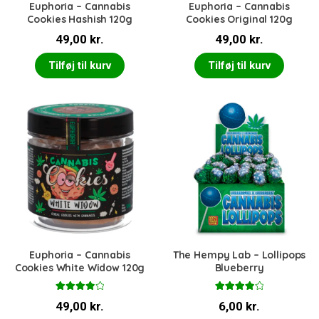
Euphoria – Cannabis
Euphoria – Cannabis
Cookies Hashish 120g
Cookies Original 120g
49,00
kr.
49,00
kr.
Tilføj til kurv
Tilføj til kurv
Euphoria – Cannabis
The Hempy Lab – Lollipops
Cookies White Widow 120g
Blueberry
Vurderet
Vurderet
49,00
kr.
6,00
kr.
4.00
ud
4.00
ud
af 5
af 5