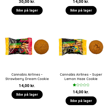
30,00
kr.
14,00
kr.
Ikke på lager
Ikke på lager
Cannabis Airlines –
Cannabis Airlines – Super
Strawberry Dream Cookie
Lemon Haze Cookie
14,00
kr.
V
14,00
kr.
ur
Ikke på lager
d
er
Ikke på lager
et
1.
0