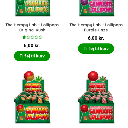
The Hempy Lab – Lollipops
The Hempy Lab – Lollipops
Original Kush
Purple Haze
6,00
kr.
V
6,00
kr.
ur
Tilføj til kurv
d
er
Tilføj til kurv
et
1.
0
0
u
d
af
5