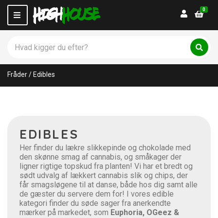
0
Login
M
e
n
S
u
ø
C
S
g
ø
a
p
g
t
Fråder
/
Edibles
r
e
o
g
d
o
u
r
k
y
t
n
EDIBLES
e
a
r
m
Her finder du lækre slikkepinde og chokolade med
:
e
den skønne smag af cannabis, og småkager der
ligner rigtige topskud fra planten! Vi har et bredt og
sødt udvalg af lækkert cannabis slik og chips, der
får smagsløgene til at danse, både hos dig samt alle
de gæster du servere dem for! I vores edible
kategori finder du søde sager fra anerkendte
mærker på markedet, som
Euphoria, OGeez &