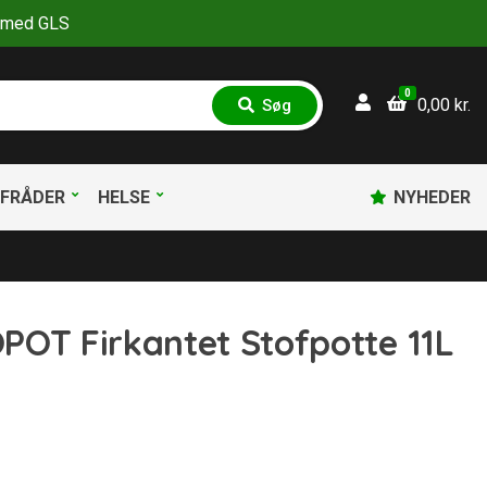
30 med GLS
0
0,00
kr.
Søg
S
ø
g
FRÅDER
HELSE
NYHEDER
POT Firkantet Stofpotte 11L