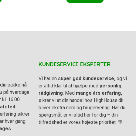
KUNDESERVICE EKSPERTER
Vi har en
super god kundeservice,
og vi
din pakke når
er altid klar til at hjælpe med
personlig
 du på hverdage
rådgivning
. Med
mange års erfaring,
r kl. 16.00
sikrer vi at din handel hos HighHouse.dk
afsted
bliver ekstra nem og brugervenlig. Har du
rfaring sikrer
spørgsmål, er vi altid her for dig – din
er hver gang
tilfredshed er vores højeste prioritet. 💚
ages