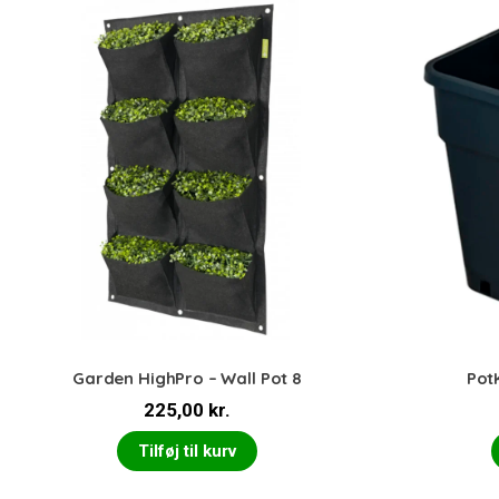
Garden HighPro – Wall Pot 8
PotK
225,00
kr.
Tilføj til kurv