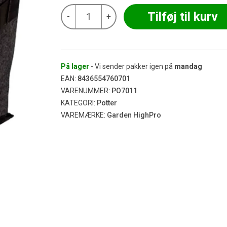
Garden
Tilføj til kurv
-
+
HighPro
-
PROPOT
Firkantet
Stofpotte
11L
På lager
- Vi sender pakker igen på
mandag
antal
EAN:
8436554760701
VARENUMMER:
PO7011
KATEGORI:
Potter
VAREMÆRKE:
Garden HighPro