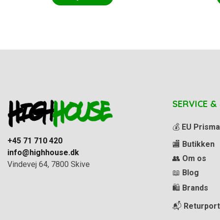
SERVICE &
💰
EU Prisma
+45 71 710 420
🏬
Butikken
info@highhouse.dk
👥
Om os
Vindevej 64, 7800 Skive
📖
Blog
🛍️
Brands
📬
Returport