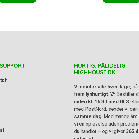
 SUPPORT
HURTIG. PÅLIDELIG.
HIGHHOUSE.DK
tch
Vi sender alle hverdage,
så 
frem
lynhurtigt
. 🚀 Bestiller
inden kl. 16.30 med GLS
elle
med PostNord, sender vi den
samme dag
. Med mange års e
vi en oplevelse uden problem
al
du handler – og vi giver
365 d
returret.