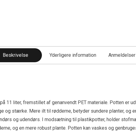
Beskrivelse
Yderligere information
Anmeldelser 
11 liter, fremstillet af genanvendt PET materiale. Potten er udvi
errige og stærke. Mere ilt til rødderne, betyder sundere planter, o
rs og udendørs. I modsætning til plastikpotter, holder stofmat
dderne, og en mere robust plante. Potten kan vaskes og genbru