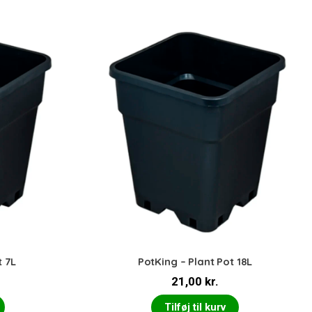
t 7L
PotKing – Plant Pot 18L
21,00
kr.
Tilføj til kurv