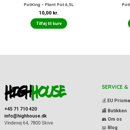
PotKing – Plant Pot 6,5L
Pot
10,00
kr.
Tilføj til kurv
SERVICE &
💰
EU Prisma
+45 71 710 420
🏬
Butikken
info@highhouse.dk
👥
Om os
Vindevej 64, 7800 Skive
📖
Blog