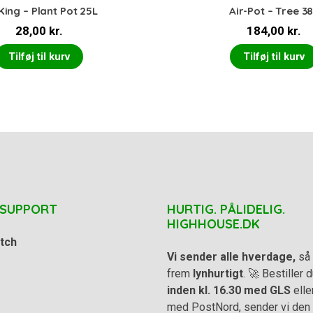
King – Plant Pot 25L
Air-Pot – Tree 3
28,00
kr.
184,00
kr.
Tilføj til kurv
Tilføj til kurv
 SUPPORT
HURTIG. PÅLIDELIG.
HIGHHOUSE.DK
tch
Vi sender alle hverdage,
så 
frem
lynhurtigt
. 🚀 Bestiller
inden kl. 16.30 med GLS
elle
med PostNord, sender vi den