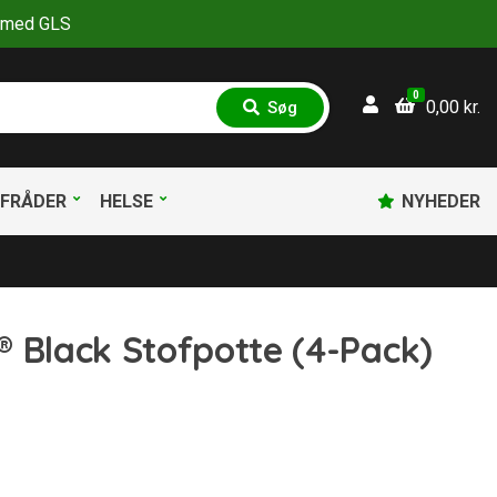
30 med GLS
0
0,00
kr.
Søg
S
ø
g
FRÅDER
HELSE
NYHEDER
 Black Stofpotte (4-Pack)