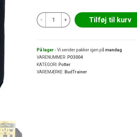
BudTrainer
Tilføj til kurv
-
+
-
BudPots®
Black
Stofpotte
(4-
Pack)
På lager
- Vi sender pakker igen på
mandag
56,8L
VARENUMMER:
PO3004
antal
KATEGORI:
Potter
VAREMÆRKE:
BudTrainer