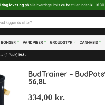
il dag levering
på alle hverdage, hvis du bestiller inden kl. 16.
BONGER
VANDPIBER
GROUDSTYR
CANNABIS
te (4-Pack) 56,8L
BudTrainer – BudPots®
56,8L
334,00
kr.