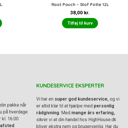
8L
Root Pouch – Stof Potte 12L
38,00
kr.
Tilføj til kurv
KUNDESERVICE EKSPERTER
Vi har en
super god kundeservice,
og vi
din pakke når
er altid klar til at hjælpe med
personlig
 du på hverdage
rådgivning
. Med
mange års erfaring,
r kl. 16.00
sikrer vi at din handel hos HighHouse.dk
afsted
bliver ekstra nem og brugervenlig. Har du