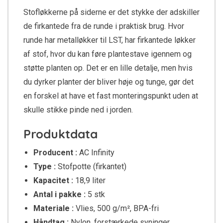
Stofløkkerne på siderne er det stykke der adskiller
de firkantede fra de runde i praktisk brug. Hvor
runde har metalløkker til LST, har firkantede løkker
af stof, hvor du kan føre plantestave igennem og
støtte planten op. Det er en lille detalje, men hvis
du dyrker planter der bliver høje og tunge, gør det
en forskel at have et fast monteringspunkt uden at
skulle stikke pinde ned i jorden.
Produktdata
Producent :
AC Infinity
Type :
Stofpotte (firkantet)
Kapacitet :
18,9 liter
Antal i pakke :
5 stk
Materiale :
Vlies, 500 g/m², BPA-fri
Håndtag :
Nylon, forstærkede syninger