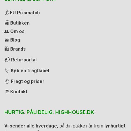
💰
EU Prismatch
🏬
Butikken
👥
Om os
📖
Blog
🛍️
Brands
📬
Returportal
🏷️
Køb en fragtlabel
📦
Fragt og priser
💬
Kontakt
HURTIG. PÅLIDELIG. HIGHHOUSE.DK
Vi sender alle hverdage,
så din pakke når frem
lynhurtigt
.