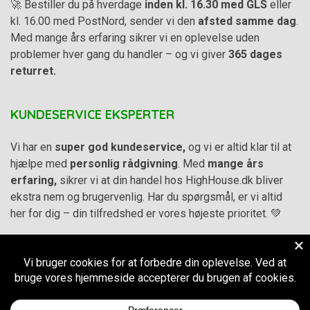
🚀 Bestiller du på hverdage
inden kl. 16.30 med GLS
eller
kl. 16.00 med PostNord, sender vi den
afsted samme dag
.
Med mange års erfaring sikrer vi en oplevelse uden
problemer hver gang du handler – og vi giver
365 dages
returret.
KUNDESERVICE EKSPERTER
Vi har en
super god kundeservice,
og vi er altid klar til at
hjælpe med
personlig rådgivning
. Med
mange års
erfaring,
sikrer vi at din handel hos HighHouse.dk bliver
ekstra nem og brugervenlig. Har du spørgsmål, er vi altid
her for dig – din tilfredshed er vores højeste prioritet. 💚
Alle priser på hjemmesiden er i
DKK inkl. Moms
-
Handelsbetingelser
–
Cookie- og privatlivspolitik