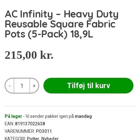
AC Infinity – Heavy Duty
Reusable Square Fabric
Pots (5-Pack) 18,9L
215,00
kr.
AC
Tilføj til kurv
-
+
Infinity
-
Heavy
Duty
Reusable
Square
På lager
- Vi sender pakker igen på
mandag
Fabric
EAN:
819137022638
Pots
VARENUMMER:
PO3011
(5-
KATEGORI:
Potter
,
Nyheder
Pack)