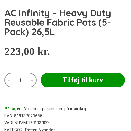
AC Infinity – Heavy Duty
Reusable Fabric Pots (5-
Pack) 26,5L
223,00
kr.
AC
Tilføj til kurv
-
+
Infinity
-
Heavy
Duty
Reusable
Fabric
På lager
- Vi sender pakker igen på
mandag
Pots
EAN:
819137021686
(5-
VARENUMMER:
PO3009
Pack)
KATEGORI:
Potter
,
Nyheder
26,5L