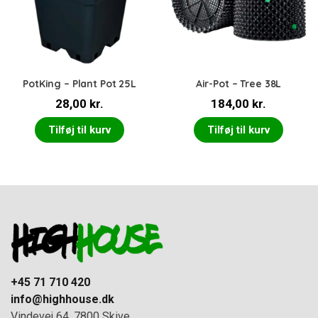
PotKing – Plant Pot 25L
Air-Pot – Tree 38L
28,00
kr.
184,00
kr.
Tilføj til kurv
Tilføj til kurv
+45 71 710 420
info@highhouse.dk
Vindevej 64, 7800 Skive