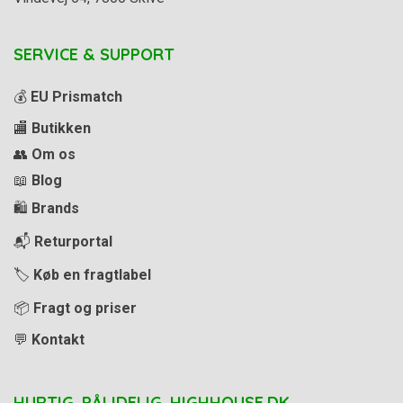
SERVICE & SUPPORT
💰
EU Prismatch
🏬
Butikken
👥
Om os
📖
Blog
🛍️
Brands
📬
Returportal
🏷️
Køb en fragtlabel
📦
Fragt og priser
💬
Kontakt
HURTIG. PÅLIDELIG. HIGHHOUSE.DK