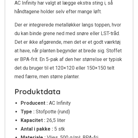
AC Infinity har valgt at lægge ekstra sting i, så
håndtagene holder selv efter mange løft.
Der er integrerede metalløkker langs toppen, hvor
du kan binde grene ned med snøre eller LST-tråd.
Det er ikke afgørende, men det er et godt værktøj
at have, når planten begynder at brede sig. Stoffet
er BPA-frit. En 5-pak af den her størrelse er typisk
det du bruger til et 120×120 eller 150×150 telt
med færre, men større planter.
Produktdata
Producent :
AC Infinity
Type :
Stofpotte (rund)
Kapacitet :
26,5 liter
Antal i pakke :
5 stk
Materiale :
Vlies, 500 g/m², BPA-fri