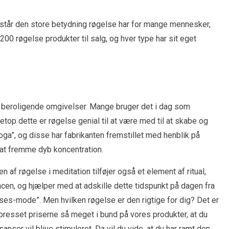
orstår den store betydning røgelse har for mange mennesker,
 200 røgelse produkter til salg, og hver type har sit eget
abe beroligende omgivelser. Mange bruger det i dag som
top dette er røgelse genial til at være med til at skabe og
yoga”, og disse har fabrikanten fremstillet med henblik på
 at fremme dyb koncentration.
 af røgelse i meditation tilføjer også et element af ritual,
cen, og hjælper med at adskille dette tidspunkt på dagen fra
elses-mode”. Men hvilken røgelse er den rigtige for dig? Det er
 presset priserne så meget i bund på vores produkter, at du
sanser vil blive stimuleret. Da vil du vide, at du har ramt den