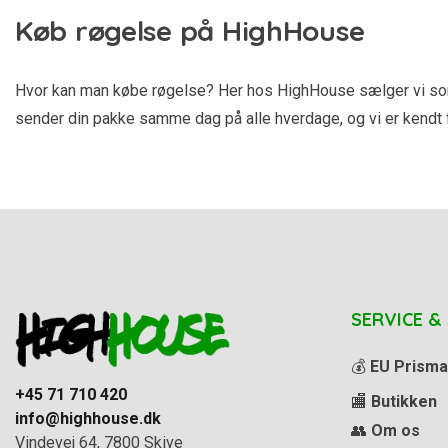
Køb røgelse på HighHouse
Hvor kan man købe røgelse? Her hos HighHouse sælger vi som sa
sender din pakke samme dag på alle hverdage, og vi er kendt fo
SERVICE &
💰
EU Prisma
+45 71 710 420
🏬
Butikken
info@highhouse.dk
👥
Om os
Vindevej 64, 7800 Skive