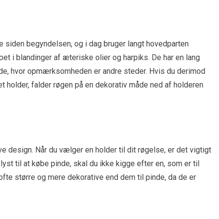
lse siden begyndelsen, og i dag bruger langt hovedparten
t i blandinger af æteriske olier og harpiks. De har en lang
gnende, hvor opmærksomheden er andre steder. Hvis du derimod
et holder, falder røgen på en dekorativ måde ned af holderen
 design. Når du vælger en holder til dit røgelse, er det vigtigt
st til at købe pinde, skal du ikke kigge efter en, som er til
r ofte større og mere dekorative end dem til pinde, da de er