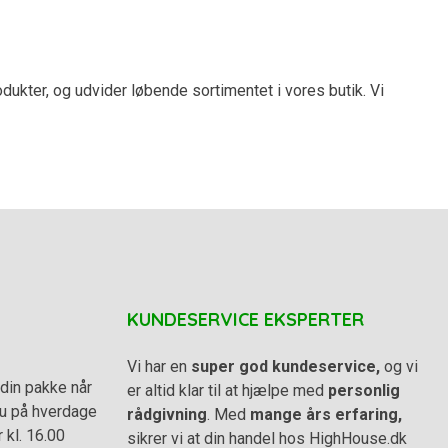
ukter, og udvider løbende sortimentet i vores butik. Vi
KUNDESERVICE EKSPERTER
Vi har en
super god kundeservice,
og vi
din pakke når
er altid klar til at hjælpe med
personlig
 du på hverdage
rådgivning
. Med
mange års erfaring,
r kl. 16.00
sikrer vi at din handel hos HighHouse.dk