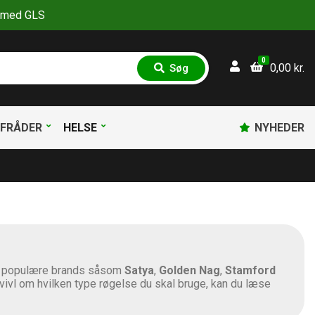
30 med GLS
0
0,00
kr.
Søg
S
ø
g
FRÅDER
HELSE
NYHEDER
ne populære brands såsom
Satya
,
Golden
Nag
,
Stamford
 tvivl om hvilken type røgelse du skal bruge, kan du læse