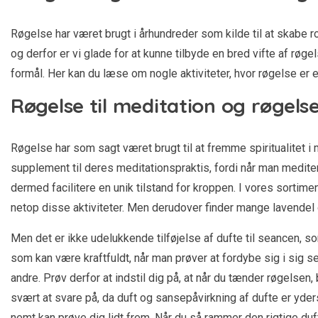
Røgelse har været brugt i århundreder som kilde til at skabe 
og derfor er vi glade for at kunne tilbyde en bred vifte af røgel
formål. Her kan du læse om nogle aktiviteter, hvor røgelse er e
Røgelse til meditation og røgelse
Røgelse har som sagt været brugt til at fremme spiritualitet i
supplement til deres meditationspraktis, fordi når man mediter
dermed facilitere en unik tilstand for kroppen. I vores sortime
netop disse aktiviteter. Men derudover finder mange lavendel
Men det er ikke udelukkende tilføjelse af dufte til seancen, som
som kan være kraftfuldt, når man prøver at fordybe sig i sig 
andre. Prøv derfor at indstil dig på, at når du tænder røgelse
svært at svare på, da duft og sansepåvirkning af dufte er yder
nemt kan prøve dig lidt frem. Når du så rammer den rigtige duft, 