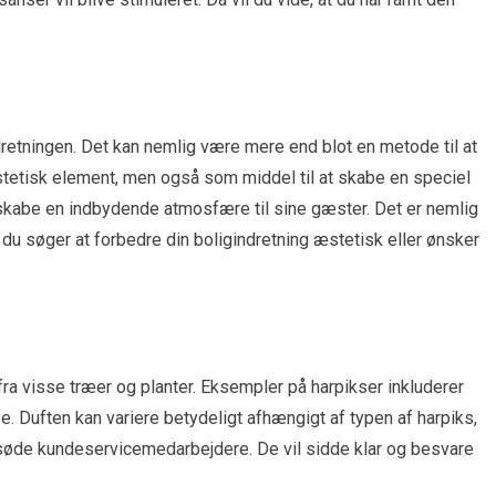
ndretningen. Det kan nemlig være mere end blot en metode til at
stetisk element, men også som middel til at skabe en speciel
 skabe en indbydende atmosfære til sine gæster. Det er nemlig
du søger at forbedre din boligindretning æstetisk eller ønsker
fra visse træer og planter. Eksempler på harpikser inkluderer
e. Duften kan variere betydeligt afhængigt af typen af harpiks,
s søde kundeservicemedarbejdere. De vil sidde klar og besvare