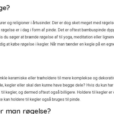
ge?
turer og religioner i årtusinder. Der er dog sket meget med røge
røgelse er i dag i form af pinde. Det er oftest bambuspinde dyppe
vis du søger at brænde røgelse af til yoga, meditation eller li
 dig at købe røgelse i kegler. Når man tænder en kegle på en egn
enkle keramiske eller træholdere til mere komplekse og dekorative
de, kegler eller skal den kunne have begge dele? Hvis du kun har ly
 til kegler, og dermed oftest også billigere. Holdere til kegler e
e kan holdere til kegler også bruges til pinde.
er man røgelse?