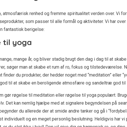
ro, atmosfærisk renhed og fremme spiritualitet verden over. Vi f
seprodukter, som passer til alle formål og aktiviteter. Vi har over
n fantastisk berigelse:
 til yoga
 mange, mange år, og bliver stadig brugt den dag i dag til at sk
er, søger man at skabe et rum af ro, fokus og tilstedeværelse. Ne
nt finder du produkter, der hedder noget med “meditation” eller “
 god til at skabe en beroligende atmosfære og sandeltræ god til
 gør røgelse til meditation eller røgelse til yoga populært. Brugen
selv. Det kan nemlig hjælpe med at signalere begyndelsen på sean
n, begynder du allerede der at smide andre tanker og gå i “fordyb
st individuelt og en meget personlig beslutning. Heldigvis har vi
er du slet ikke i tvivl! Den vil give dig en harmonisk ro, og dine 