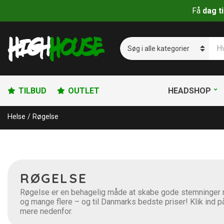
Få
dag t
S
ø
C
g
a
p
t
r
e
o
g
TILBUD
OUTLET
HEADSHOP
d
o
u
r
Helse
/
Røgelse
k
y
t
n
e
a
r
m
:
e
RØGELSE
Røgelse er en behagelig måde at skabe gode stemninger 
og mange flere – og til Danmarks bedste priser! Klik ind på
mere nedenfor.