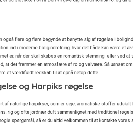
n også flere og flere begynde at benytte sig af røgelse i boligi
ion ind i moderne boligindretning, hvor det både kan være et æ
mmet er, når der skal skabes en romantisk stemning eller ved at
med, at det fremmer en atmosfære af ro og velvære. Så uanset om 
e et værdifuldt redskab til at opnå netop dette.
gelse og Harpiks røgelse
t af naturlige harpikser, som er seje, aromatiske stoffer udskilt 
ns, rig og ofte jordnær duft sammenlignet med traditionel røgels
 nogle spørgsmål, så er du altid velkommen til at kontakte vore