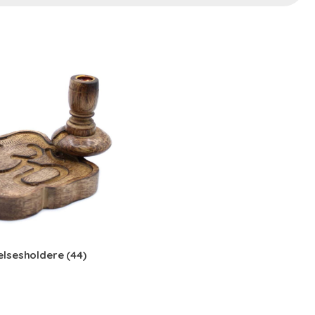
elsesholdere
(44)