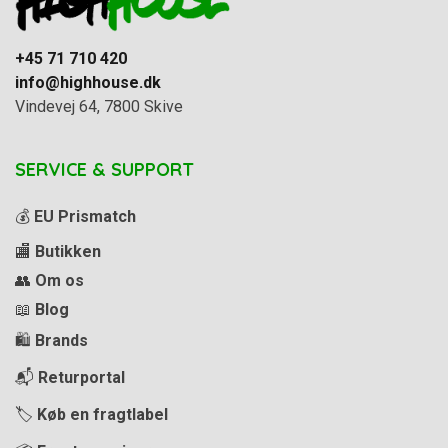
+45 71 710 420
info@highhouse.dk
Vindevej 64, 7800 Skive
SERVICE & SUPPORT
💰
EU Prismatch
🏬
Butikken
👥
Om os
📖
Blog
🛍️
Brands
📬
Returportal
🏷️
Køb en fragtlabel