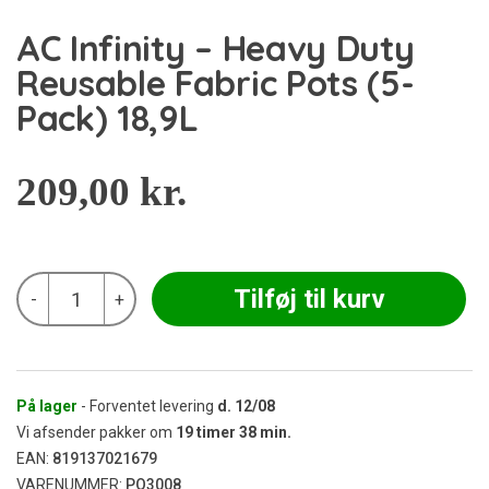
AC Infinity – Heavy Duty
Reusable Fabric Pots (5-
Pack) 18,9L
209,00
kr.
AC
Tilføj til kurv
-
+
Infinity
-
Heavy
Duty
Reusable
Fabric
På lager
- Forventet levering
d.
12/08
Pots
Vi afsender pakker om
19
timer
38
min.
(5-
EAN:
819137021679
Pack)
VARENUMMER:
PO3008
18,9L