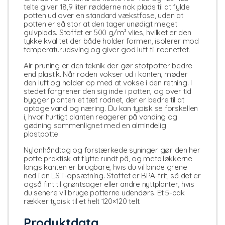
telte giver 18,9 liter rødderne nok plads til at fylde
potten ud over en standard vækstfase, uden at
potten er så stor at den tager unødigt meget
gulvplads. Stoffet er 500 g/m² vlies, hvilket er den
tykke kvalitet der både holder formen, isolerer mod
temperaturudsving og giver god luft til rodnettet.
Air pruning er den teknik der gør stofpotter bedre
end plastik. Når roden vokser ud i kanten, møder
den luft og holder op med at vokse i den retning. I
stedet forgrener den sig inde i potten, og over tid
bygger planten et tæt rodnet, der er bedre til at
optage vand og næring. Du kan typisk se forskellen
i, hvor hurtigt planten reagerer på vanding og
gødning sammenlignet med en almindelig
plastpotte.
Nylonhåndtag og forstærkede syninger gør den her
potte praktisk at flytte rundt på, og metalløkkerne
langs kanten er brugbare, hvis du vil binde grene
ned i en LST-opsætning. Stoffet er BPA-frit, så det er
også fint til grøntsager eller andre nyttplanter, hvis
du senere vil bruge potterne udendørs. Et 5-pak
rækker typisk til et helt 120×120 telt.
Produktdata