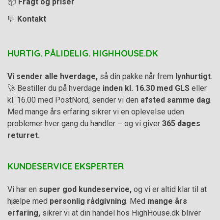
📦
Fragt og priser
💬
Kontakt
HURTIG. PÅLIDELIG. HIGHHOUSE.DK
Vi sender alle hverdage,
så din pakke når frem
lynhurtigt
.
🚀 Bestiller du på hverdage
inden kl. 16.30 med GLS
eller
kl. 16.00 med PostNord, sender vi den
afsted samme dag
.
Med mange års erfaring sikrer vi en oplevelse uden
problemer hver gang du handler – og vi giver
365 dages
returret.
KUNDESERVICE EKSPERTER
Vi har en
super god kundeservice,
og vi er altid klar til at
hjælpe med
personlig rådgivning
. Med
mange års
erfaring,
sikrer vi at din handel hos HighHouse.dk bliver