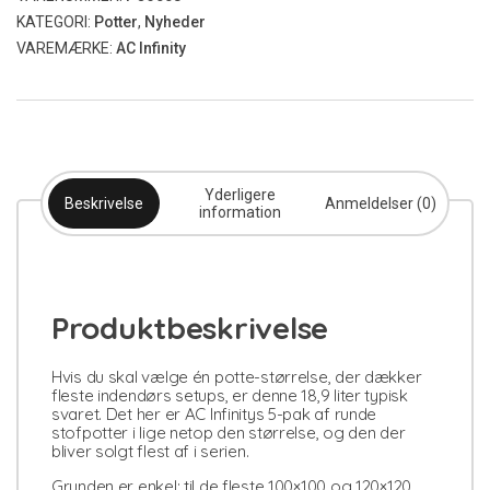
antal
KATEGORI:
Potter
,
Nyheder
VAREMÆRKE:
AC Infinity
Yderligere
Beskrivelse
Anmeldelser (0)
information
Produktbeskrivelse
Hvis du skal vælge én potte-størrelse, der dækker
fleste indendørs setups, er denne 18,9 liter typisk
svaret. Det her er AC Infinitys 5-pak af runde
stofpotter i lige netop den størrelse, og den der
bliver solgt flest af i serien.
Grunden er enkel: til de fleste 100×100 og 120×120