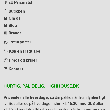
💰
EU Prismatch
🏬
Butikken
👥
Om os
📖
Blog
🛍️
Brands
📬
Returportal
🏷️
Køb en fragtlabel
📦
Fragt og priser
💬
Kontakt
HURTIG. PÅLIDELIG. HIGHHOUSE.DK
Vi sender alle hverdage,
så din pakke når frem
lynhurtigt
.
🚀 Bestiller du på hverdage
inden kl. 16.30 med GLS
eller
kl. 16.00 med PostNord, sender vi den
afsted samme dag
.