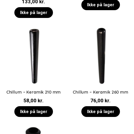
133,00
kr.
et
3.00
Ikke på lager
ud af 5
Ikke på lager
Chillum – Keramik 210 mm
Chillum – Keramik 260 mm
58,00
kr.
76,00
kr.
Ikke på lager
Ikke på lager