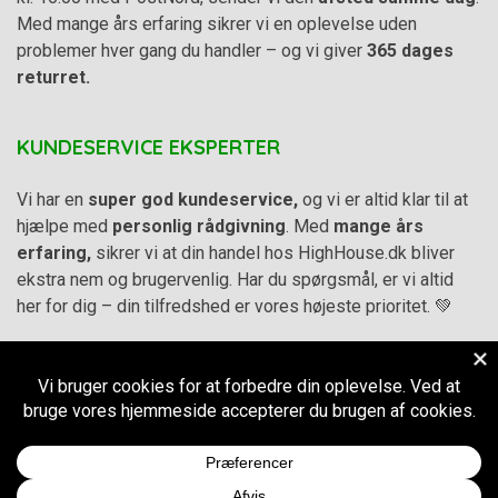
Med mange års erfaring sikrer vi en oplevelse uden
problemer hver gang du handler – og vi giver
365 dages
returret.
KUNDESERVICE EKSPERTER
Vi har en
super god kundeservice,
og vi er altid klar til at
hjælpe med
personlig rådgivning
. Med
mange års
erfaring,
sikrer vi at din handel hos HighHouse.dk bliver
ekstra nem og brugervenlig. Har du spørgsmål, er vi altid
her for dig – din tilfredshed er vores højeste prioritet. 💚
Alle priser på hjemmesiden er i
DKK inkl. Moms
-
Handelsbetingelser
–
Cookie- og privatlivspolitik
CVR.
38973576
© 2011-2026