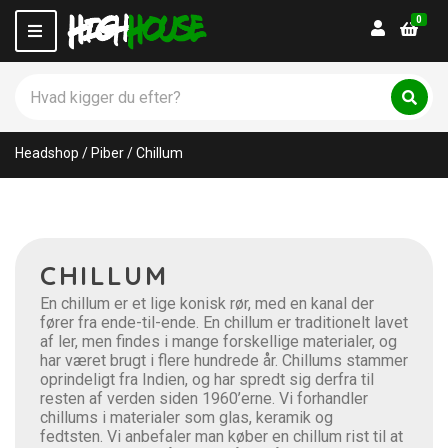
0
Login
M
e
n
S
u
ø
C
S
g
ø
a
p
g
t
Headshop
/
Piber
/
Chillum
r
e
o
g
d
o
u
r
k
y
t
n
CHILLUM
e
a
r
m
En chillum er et lige konisk rør, med en kanal der
:
e
fører fra ende-til-ende. En chillum er traditionelt lavet
af ler, men findes i mange forskellige materialer, og
har været brugt i flere hundrede år. Chillums stammer
oprindeligt fra Indien, og har spredt sig derfra til
resten af verden siden 1960’erne. Vi forhandler
chillums i materialer som glas, keramik og
fedtsten. Vi anbefaler man køber en chillum rist til at