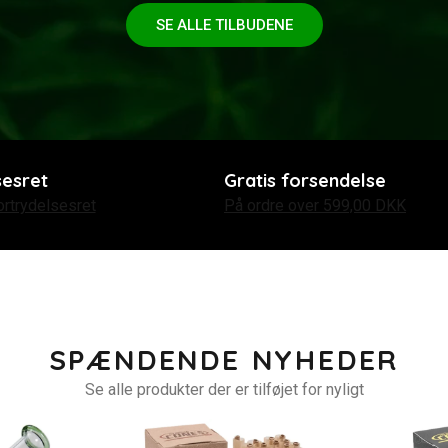
SE ALLE TILBUDENE
sesret
Gratis forsendelse
rtrydelsesret
På ordre over 599,00 DKK
SPÆNDENDE NYHEDER
Se alle produkter der er tilføjet for nyligt