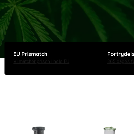
EU Prismatch
Fortrydel
Vi matcher prisen i hele EU
365 dages fo