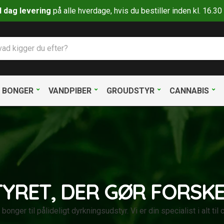
il dag levering
på alle hverdage, hvis du bestiller inden kl. 16.
BONGER
VANDPIBER
GROUDSTYR
CANNABIS
YRET, DER GØR FORSK
bonger til pålideligt dyrkningsudstyr. Vi er din specialist i alt til