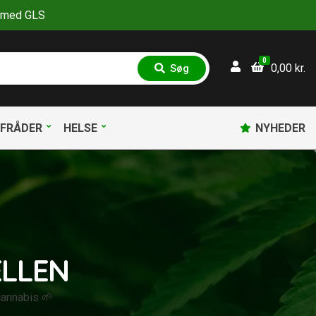
30 med GLS
0
0,00
kr.
Søg
S
ø
g
FRÅDER
HELSE
NYHEDER
ELLEN
 cannabis 🌱