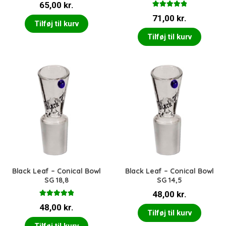
65,00
kr.
Vurderet
71,00
kr.
5.00
ud af 5
Tilføj til kurv
Tilføj til kurv
Black Leaf – Conical Bowl
Black Leaf – Conical Bowl
SG 18,8
SG 14,5
48,00
kr.
Vurderet
48,00
kr.
5.00
ud af 5
Tilføj til kurv