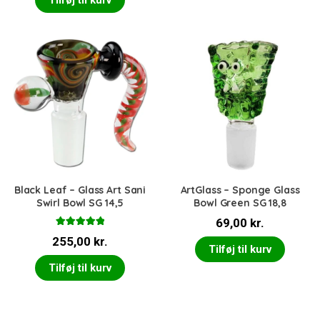
Tilføj til kurv
Black Leaf – Glass Art Sani
ArtGlass – Sponge Glass
Swirl Bowl SG 14,5
Bowl Green SG 18,8
69,00
kr.
Vurderet
255,00
kr.
5.00
ud af 5
Tilføj til kurv
Tilføj til kurv