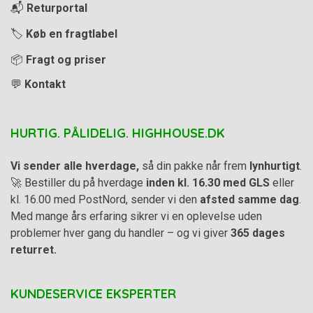
📬
Returportal
🏷️
Køb en fragtlabel
📦
Fragt og priser
💬
Kontakt
HURTIG. PÅLIDELIG. HIGHHOUSE.DK
Vi sender alle hverdage,
så din pakke når frem
lynhurtigt
.
🚀 Bestiller du på hverdage
inden kl. 16.30 med GLS
eller
kl. 16.00 med PostNord, sender vi den
afsted samme dag
.
Med mange års erfaring sikrer vi en oplevelse uden
problemer hver gang du handler – og vi giver
365 dages
returret.
KUNDESERVICE EKSPERTER