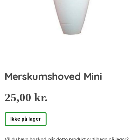
Merskumshoved Mini
25,00
kr.
Ikke på lager
Vil du have besked, når dette produkt er tilbage på lager?