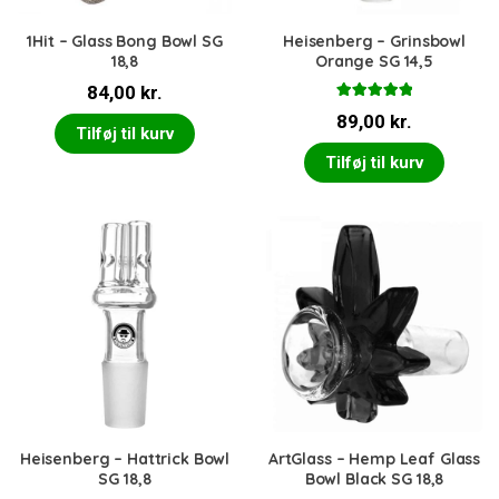
1Hit – Glass Bong Bowl SG
Heisenberg – Grinsbowl
18,8
Orange SG 14,5
84,00
kr.
Vurderet
89,00
kr.
5.00
ud af 5
Tilføj til kurv
Tilføj til kurv
Heisenberg – Hattrick Bowl
ArtGlass – Hemp Leaf Glass
SG 18,8
Bowl Black SG 18,8