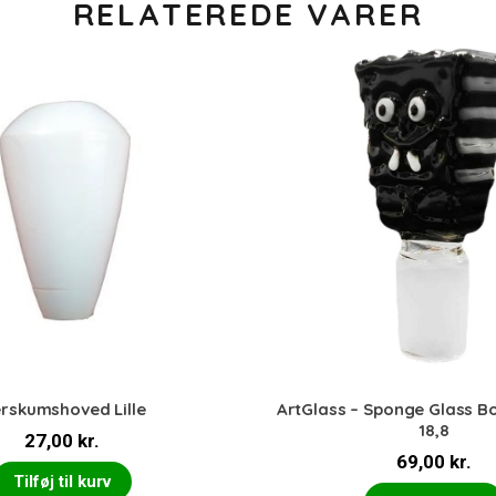
RELATEREDE VARER
rskumshoved Lille
ArtGlass – Sponge Glass B
18,8
27,00
kr.
69,00
kr.
Tilføj til kurv