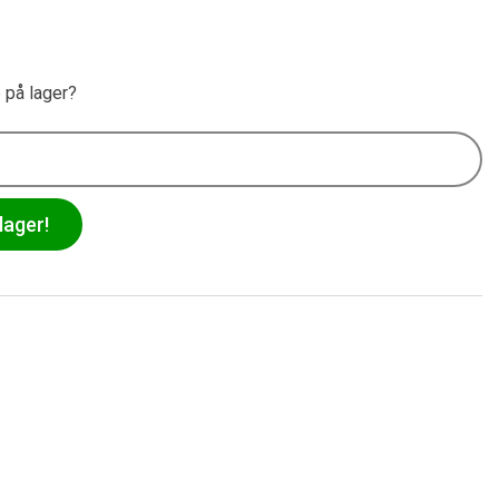
e på lager?
lager!