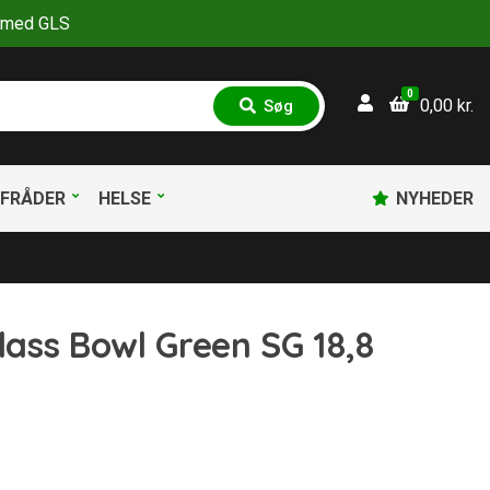
30 med GLS
0
0,00
kr.
Søg
S
ø
g
FRÅDER
HELSE
NYHEDER
lass Bowl Green SG 18,8