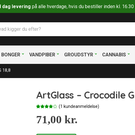
il dag levering
på alle hverdage, hvis du bestiller inden kl. 16.
BONGER
VANDPIBER
GROUDSTYR
CANNABIS
G 18,8
ArtGlass – Crocodile G
(
1
kundeanmeldelse)
Bedømt
1
som
71,00
4.00
kr.
ud af 5
baseret
på
kundebed
ømmelse