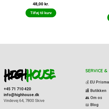
48,00
kr.
Tilføj til kurv
SERVICE &
💰
EU Prisma
+45 71 710 420
🏬
Butikken
info@highhouse.dk
👥
Om os
Vindevej 64, 7800 Skive
📖
Blog