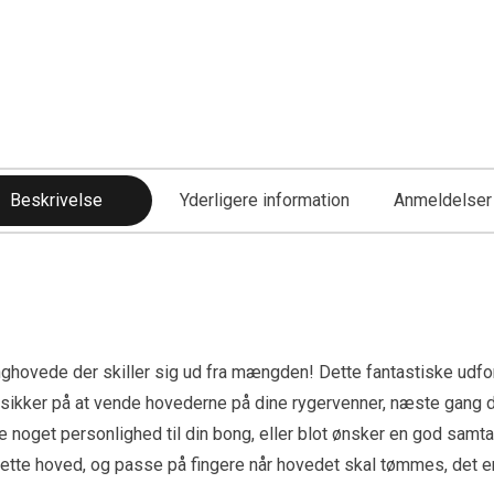
Beskrivelse
Yderligere information
Anmeldelser 
nghovede der skiller sig ud fra mængden! Dette fantastiske ud
r sikker på at vende hovederne på dine rygervenner, næste gang de
øje noget personlighed til din bong, eller blot ønsker en god sam
l dette hoved, og passe på fingere når hovedet skal tømmes, det 