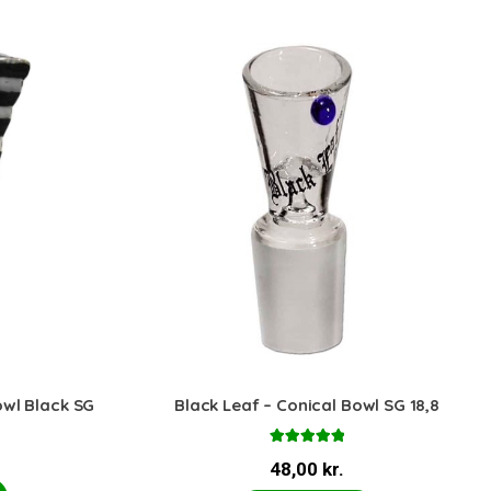
owl Black SG
Black Leaf – Conical Bowl SG 18,8
Vurderet
48,00
kr.
5.00
ud af 5