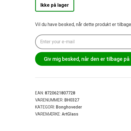
Ikke på lager
Vil du have besked, når dette produkt er tilbag
Giv mig besked, når den er tilbage på 
EAN:
8720621807728
VARENUMMER:
BH0327
KATEGORI:
Bonghoveder
VAREMÆRKE:
ArtGlass