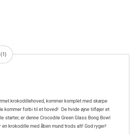
(1)
formet krokodillehoved, kommer komplet med skarpe
 kommer forbi til et hoved! De hvide øjne tilføjer et
tale starter, er denne Crocodile Green Glass Bong Bowl
er en krokodille med åben mund trods alt! God ryger!