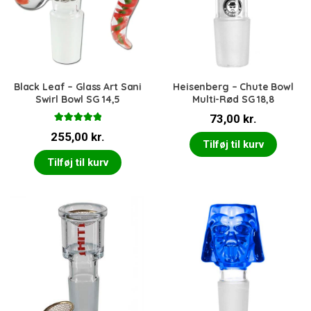
Black Leaf – Glass Art Sani
Heisenberg – Chute Bowl
Swirl Bowl SG 14,5
Multi-Rød SG 18,8
73,00
kr.
Vurderet
255,00
kr.
5.00
ud af 5
Tilføj til kurv
Tilføj til kurv