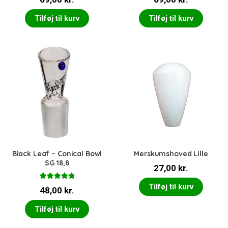
Tilføj til kurv
Tilføj til kurv
Black Leaf – Conical Bowl
Merskumshoved Lille
SG 18,8
27,00
kr.
Vurderet
Tilføj til kurv
48,00
kr.
5.00
ud af 5
Tilføj til kurv