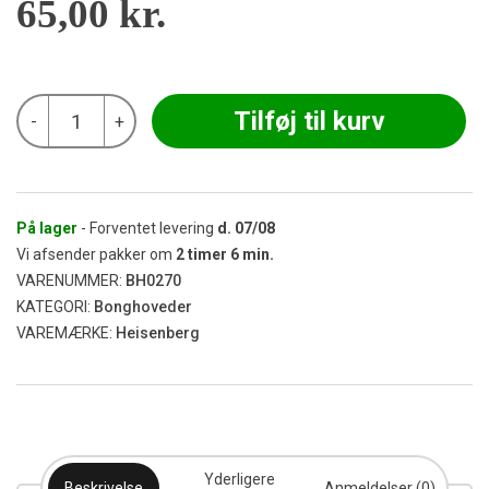
65,00
kr.
Heisenberg
Tilføj til kurv
-
+
-
Hattrick
Bowl
SG
18,8
antal
På lager
- Forventet levering
d.
07/08
Vi afsender pakker om
2
timer
6
min.
VARENUMMER:
BH0270
KATEGORI:
Bonghoveder
VAREMÆRKE:
Heisenberg
Yderligere
Beskrivelse
Anmeldelser (0)