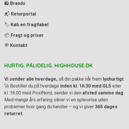
🛍️
Brands
📬
Returportal
🏷️
Køb en fragtlabel
📦
Fragt og priser
💬
Kontakt
HURTIG. PÅLIDELIG. HIGHHOUSE.DK
Vi sender alle hverdage,
så din pakke når frem
lynhurtigt
.
🚀 Bestiller du på hverdage
inden kl. 16.30 med GLS
eller
kl. 16.00 med PostNord, sender vi den
afsted samme dag
.
Med mange års erfaring sikrer vi en oplevelse uden
problemer hver gang du handler – og vi giver
365 dages
returret.