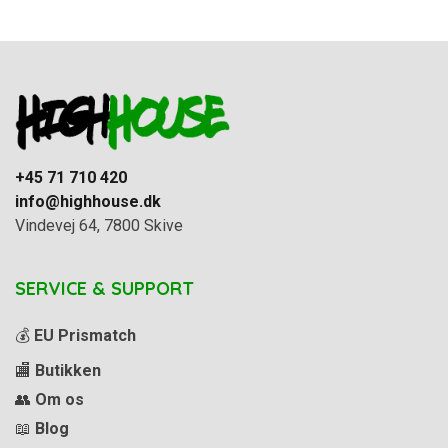
+45 71 710 420
info@highhouse.dk
Vindevej 64, 7800 Skive
SERVICE & SUPPORT
💰
EU Prismatch
🏬
Butikken
👥
Om os
📖
Blog