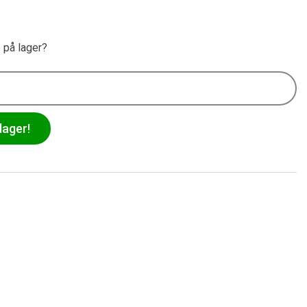
e på lager?
lager!