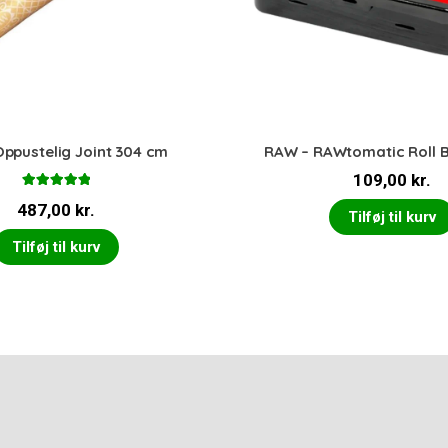
ppustelig Joint 304 cm
RAW – RAWtomatic Roll 
109,00
kr.
Vurderet
487,00
kr.
5.00
ud af 5
Tilføj til kurv
Tilføj til kurv