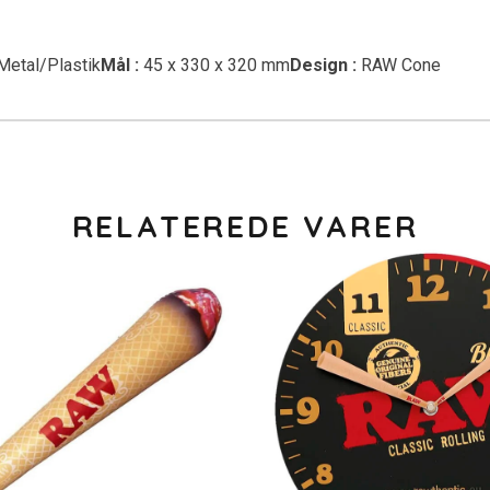
etal/Plastik
Mål :
45 x 330 x 320 mm
Design :
RAW Cone
RELATEREDE VARER