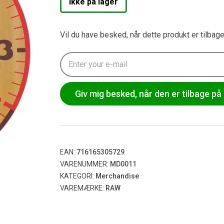
Ikke på lager
Vil du have besked, når dette produkt er tilbag
Giv mig besked, når den er tilbage på 
EAN:
716165305729
VARENUMMER:
MD0011
KATEGORI:
Merchandise
VAREMÆRKE:
RAW