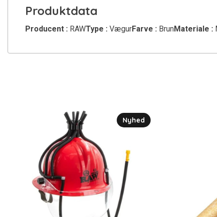
Produktdata
Producent :
RAW
Type :
Vægur
Farve :
Brun
Materiale :
M
Nyhed