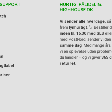
 SUPPORT
HURTIG. PÅLIDELIG.
HIGHHOUSE.DK
tch
Vi sender alle hverdage,
så 
frem
lynhurtigt
. 🚀 Bestiller
inden kl. 16.30 med GLS
elle
med PostNord, sender vi den
samme dag
. Med mange års e
vi en oplevelse uden problem
al
du handler – og vi giver
365 d
returret.
agtlabel
priser