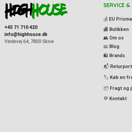
SERVICE &
💰
EU Prisma
+45 71 710 420
🏬
Butikken
info@highhouse.dk
👥
Om os
Vindevej 64, 7800 Skive
📖
Blog
🛍️
Brands
📬
Returport
🏷️
Køb en fr
📦
Fragt og 
💬
Kontakt