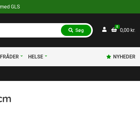
30 med GLS
0
0,00
kr.
Søg
S
ø
g
FRÅDER
HELSE
NYHEDER
 cm