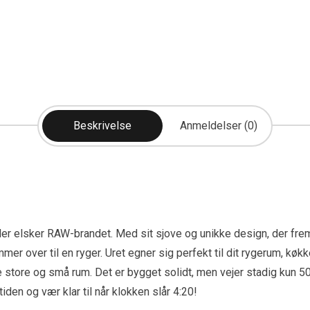
Beskrivelse
Anmeldelser (0)
er elsker RAW-brandet. Med sit sjove og unikke design, der frem
er over til en ryger. Uret egner sig perfekt til dit rygerum, køkke
åde store og små rum. Det er bygget solidt, men vejer stadig kun 5
den og vær klar til når klokken slår 4:20!