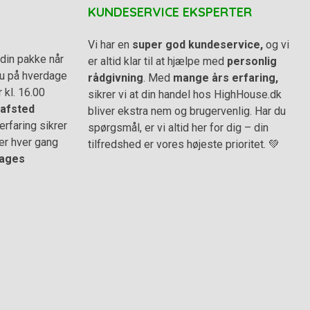
KUNDESERVICE EKSPERTER
Vi har en
super god kundeservice,
og vi
din pakke når
er altid klar til at hjælpe med
personlig
 du på hverdage
rådgivning
. Med
mange års erfaring,
r kl. 16.00
sikrer vi at din handel hos HighHouse.dk
afsted
bliver ekstra nem og brugervenlig. Har du
rfaring sikrer
spørgsmål, er vi altid her for dig – din
er hver gang
tilfredshed er vores højeste prioritet. 💚
ages