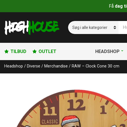
Få
dag t
S
ø
C
g
a
p
t
r
e
o
g
TILBUD
OUTLET
HEADSHOP
d
o
u
r
Headshop
/
Diverse
/
Merchandise
/
RAW – Clock Cone 30 cm
k
y
t
n
e
a
r
m
:
e