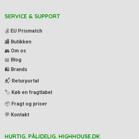
SERVICE & SUPPORT
💰
EU Prismatch
🏬
Butikken
👥
Om os
📖
Blog
🛍️
Brands
📬
Returportal
🏷️
Køb en fragtlabel
📦
Fragt og priser
💬
Kontakt
HURTIG. PÅLIDELIG. HIGHHOUSE.DK