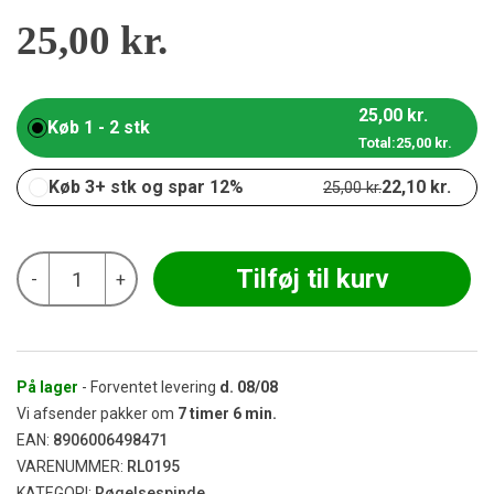
25,00
kr.
25,00
kr.
Køb 1 - 2 stk
Total:
25,00
kr.
Køb 3+ stk og spar 12%
22,10
kr.
25,00
kr.
Natural
Tilføj til kurv
-
+
Masala
Incense
-
Palo
Santo
antal
På lager
- Forventet levering
d.
08/08
Vi afsender pakker om
7
timer
6
min.
EAN:
8906006498471
VARENUMMER:
RL0195
KATEGORI:
Røgelsespinde