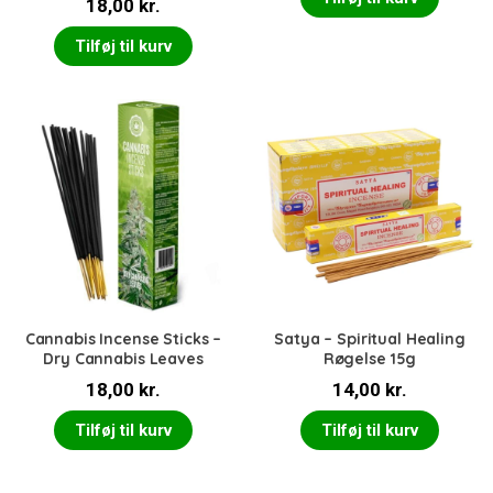
18,00
kr.
ur
d
er
Tilføj til kurv
et
1.
0
0
u
d
af
5
Cannabis Incense Sticks –
Satya – Spiritual Healing
Dry Cannabis Leaves
Røgelse 15g
18,00
kr.
14,00
kr.
Tilføj til kurv
Tilføj til kurv