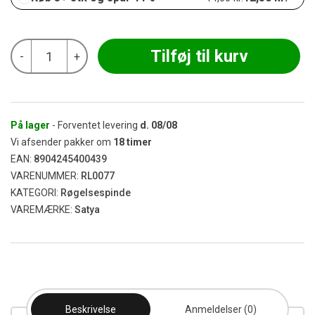
Satya
Tilføj til kurv
-
+
-
Guld
Røgelse
15g
antal
På lager
- Forventet levering
d.
08/08
Vi afsender pakker om
18
timer
EAN:
8904245400439
VARENUMMER:
RL0077
KATEGORI:
Røgelsespinde
VAREMÆRKE:
Satya
Beskrivelse
Anmeldelser (0)