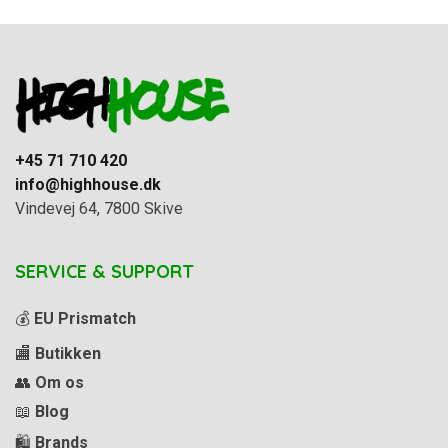
+45 71 710 420
info@highhouse.dk
Vindevej 64, 7800 Skive
SERVICE & SUPPORT
💰
EU Prismatch
🏬
Butikken
👥
Om os
📖
Blog
🛍️
Brands