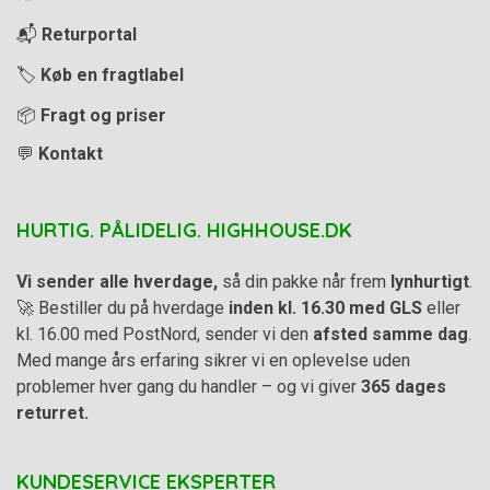
📬
Returportal
🏷️
Køb en fragtlabel
📦
Fragt og priser
💬
Kontakt
HURTIG. PÅLIDELIG. HIGHHOUSE.DK
Vi sender alle hverdage,
så din pakke når frem
lynhurtigt
.
🚀 Bestiller du på hverdage
inden kl. 16.30 med GLS
eller
kl. 16.00 med PostNord, sender vi den
afsted samme dag
.
Med mange års erfaring sikrer vi en oplevelse uden
problemer hver gang du handler – og vi giver
365 dages
returret.
KUNDESERVICE EKSPERTER