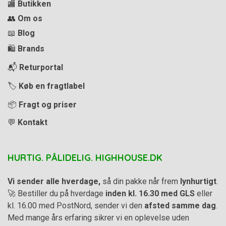
🏬
Butikken
👥
Om os
📖
Blog
🛍️
Brands
📬
Returportal
🏷️
Køb en fragtlabel
📦
Fragt og priser
💬
Kontakt
HURTIG. PÅLIDELIG. HIGHHOUSE.DK
Vi sender alle hverdage,
så din pakke når frem
lynhurtigt
.
🚀 Bestiller du på hverdage
inden kl. 16.30 med GLS
eller
kl. 16.00 med PostNord, sender vi den
afsted samme dag
.
Med mange års erfaring sikrer vi en oplevelse uden