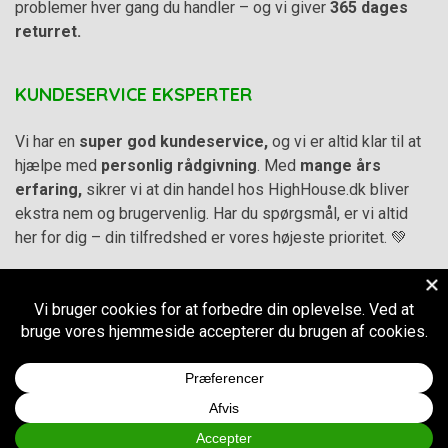
problemer hver gang du handler – og vi giver
365 dages
returret.
KUNDESERVICE EKSPERTER
Vi har en
super god kundeservice,
og vi er altid klar til at
hjælpe med
personlig rådgivning
. Med
mange års
erfaring,
sikrer vi at din handel hos HighHouse.dk bliver
ekstra nem og brugervenlig. Har du spørgsmål, er vi altid
her for dig – din tilfredshed er vores højeste prioritet. 💚
Alle priser på hjemmesiden er i
DKK inkl. Moms
-
Handelsbetingelser
–
Cookie- og privatlivspolitik
CVR.
38973576
© 2011-2026
HighHouse.dk