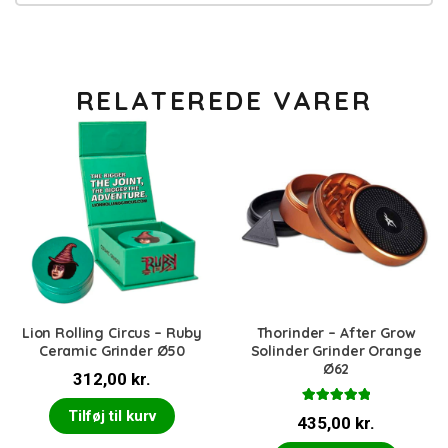
RELATEREDE VARER
Lion Rolling Circus – Ruby
Thorinder – After Grow
Ceramic Grinder Ø50
Solinder Grinder Orange
Ø62
312,00
kr.
Vurderet
Tilføj til kurv
435,00
kr.
5.00
ud af 5