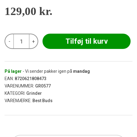
129,00
kr.
Best
Tilføj til kurv
-
+
Buds
-
Gelato
Lemon
Berries
Cone
På lager
- Vi sender pakker igen på
mandag
Grinder
EAN:
8720621808473
Ø50
VARENUMMER:
GR0577
antal
KATEGORI:
Grinder
VAREMÆRKE:
Best Buds