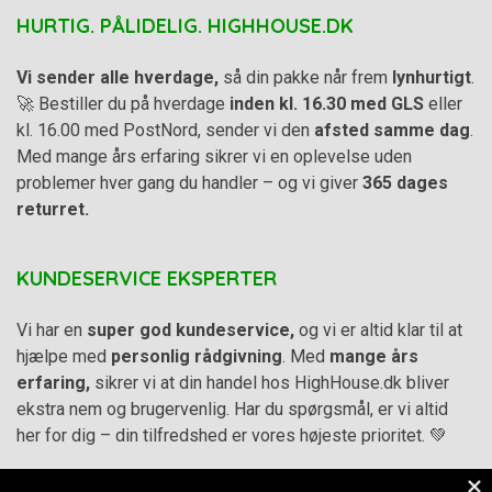
HURTIG. PÅLIDELIG. HIGHHOUSE.DK
Vi sender alle hverdage,
så din pakke når frem
lynhurtigt
.
🚀 Bestiller du på hverdage
inden kl. 16.30 med GLS
eller
kl. 16.00 med PostNord, sender vi den
afsted samme dag
.
Med mange års erfaring sikrer vi en oplevelse uden
problemer hver gang du handler – og vi giver
365 dages
returret.
KUNDESERVICE EKSPERTER
Vi har en
super god kundeservice,
og vi er altid klar til at
hjælpe med
personlig rådgivning
. Med
mange års
erfaring,
sikrer vi at din handel hos HighHouse.dk bliver
ekstra nem og brugervenlig. Har du spørgsmål, er vi altid
her for dig – din tilfredshed er vores højeste prioritet. 💚