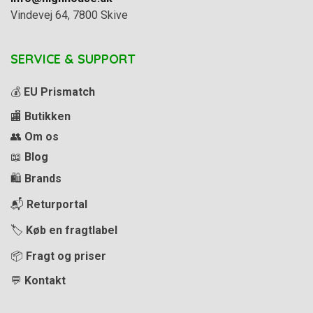
Vindevej 64, 7800 Skive
SERVICE & SUPPORT
💰
EU Prismatch
🏬
Butikken
👥
Om os
📖
Blog
🛍️
Brands
📬
Returportal
🏷️
Køb en fragtlabel
📦
Fragt og priser
💬
Kontakt