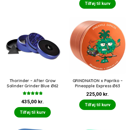
Tilføj til kurv
Thorinder – After Grow
GRINDNATION x Papriko –
Solinder Grinder Blue Ø62
Pineapple Express Ø63
225,00
kr.
Vurderet
435,00
kr.
5.00
ud af 5
Tilføj til kurv
Tilføj til kurv