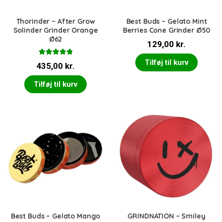
Thorinder – After Grow
Best Buds – Gelato Mint
Solinder Grinder Orange
Berries Cone Grinder Ø50
Ø62
129,00
kr.
Vurderet
Tilføj til kurv
435,00
kr.
5.00
ud af 5
Tilføj til kurv
Best Buds – Gelato Mango
GRINDNATION – Smiley