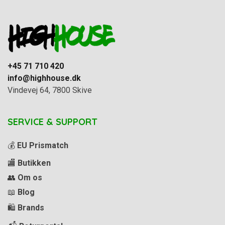
+45 71 710 420
info@highhouse.dk
Vindevej 64, 7800 Skive
SERVICE & SUPPORT
💰
EU Prismatch
🏬
Butikken
👥
Om os
📖
Blog
🛍️
Brands