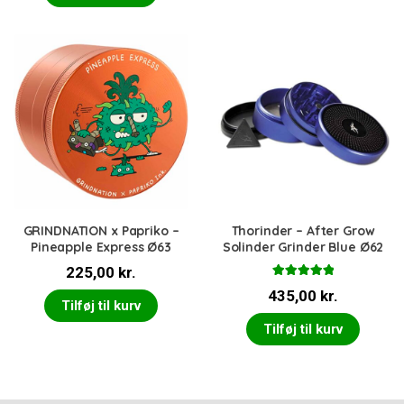
GRINDNATION x Papriko –
Thorinder – After Grow
Pineapple Express Ø63
Solinder Grinder Blue Ø62
225,00
kr.
Vurderet
435,00
kr.
5.00
ud af 5
Tilføj til kurv
Tilføj til kurv