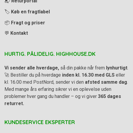
📬
Returportal
🏷️
Køb en fragtlabel
📦
Fragt og priser
💬
Kontakt
HURTIG. PÅLIDELIG. HIGHHOUSE.DK
Vi sender alle hverdage,
så din pakke når frem
lynhurtigt
.
🚀 Bestiller du på hverdage
inden kl. 16.30 med GLS
eller
kl. 16.00 med PostNord, sender vi den
afsted samme dag
.
Med mange års erfaring sikrer vi en oplevelse uden
problemer hver gang du handler – og vi giver
365 dages
returret.
KUNDESERVICE EKSPERTER