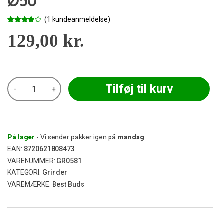
Ø50
(
1
kundeanmeldelse)
Bedømt
1
som
129,00
4.00
kr.
ud af 5
baseret
på
kundebed
ømmelse
Best
Tilføj til kurv
-
+
Buds
-
Gelato
Raspberry
Cone
Grinder
På lager
- Vi sender pakker igen på
mandag
Ø50
EAN:
8720621808473
antal
VARENUMMER:
GR0581
KATEGORI:
Grinder
VAREMÆRKE:
Best Buds