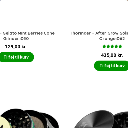
– Gelato Mint Berries Cone
Thorinder – After Grow Sol
Grinder Ø50
Orange Ø62
129,00
kr.
Vurderet
435,00
kr.
5.00
ud af 5
Tilføj til kurv
Tilføj til kurv