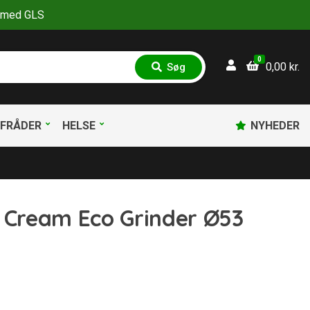
30 med GLS
0
0,00
kr.
Søg
S
ø
g
FRÅDER
HELSE
NYHEDER
& Cream Eco Grinder Ø53