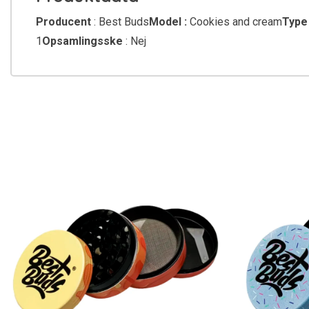
Producent
: Best Buds
Model :
Cookies and cream
Type
1
Opsamlingsske
: Nej