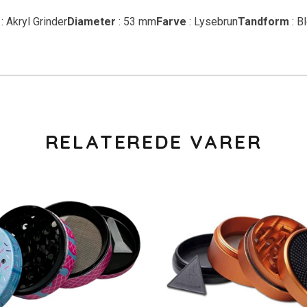
: Akryl Grinder
Diameter
: 53 mm
Farve
: Lysebrun
Tandform
: B
RELATEREDE VARER