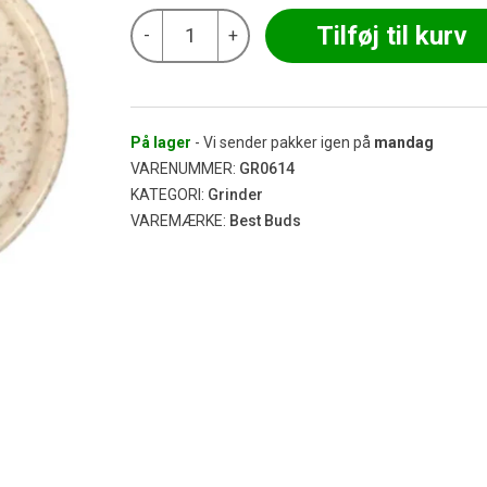
Best
Tilføj til kurv
-
+
Buds
-
Cookies
&
Cream
Eco
På lager
- Vi sender pakker igen på
mandag
Grinder
VARENUMMER:
GR0614
Ø53
KATEGORI:
Grinder
antal
VAREMÆRKE:
Best Buds