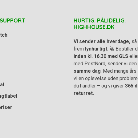
 SUPPORT
HURTIG. PÅLIDELIG.
HIGHHOUSE.DK
tch
Vi sender alle hverdage,
så 
frem
lynhurtigt
. 🚀 Bestiller
inden kl. 16.30 med GLS
elle
med PostNord, sender vi den
samme dag
. Med mange års e
vi en oplevelse uden problem
al
du handler – og vi giver
365 d
returret.
agtlabel
priser