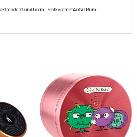
loktænder
Grindform
: Fintkværnet
Antal Rum
: