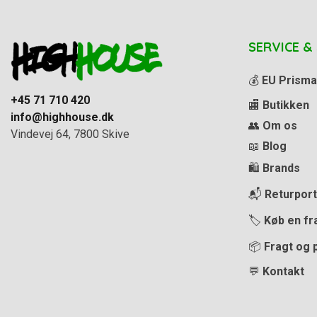
SERVICE &
💰
EU Prisma
+45 71 710 420
🏬
Butikken
info@highhouse.dk
👥
Om os
Vindevej 64, 7800 Skive
📖
Blog
🛍️
Brands
📬
Returport
🏷️
Køb en fr
📦
Fragt og 
💬
Kontakt