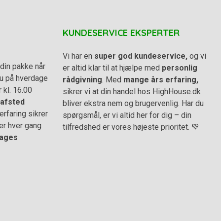
KUNDESERVICE EKSPERTER
Vi har en
super god kundeservice,
og vi
din pakke når
er altid klar til at hjælpe med
personlig
 du på hverdage
rådgivning
. Med
mange års erfaring,
r kl. 16.00
sikrer vi at din handel hos HighHouse.dk
afsted
bliver ekstra nem og brugervenlig. Har du
rfaring sikrer
spørgsmål, er vi altid her for dig – din
er hver gang
tilfredshed er vores højeste prioritet. 💚
ages