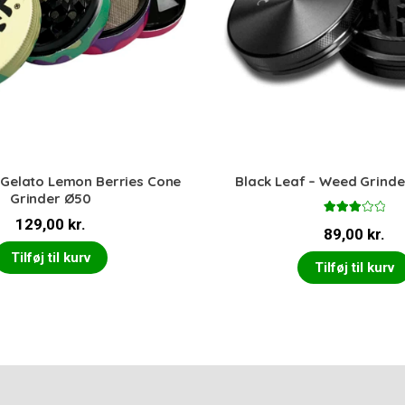
 Gelato Lemon Berries Cone
Black Leaf – Weed Grinde
Grinder Ø50
129,00
kr.
Vurder
89,00
kr.
et
3.00
ud af 5
Tilføj til kurv
Tilføj til kurv