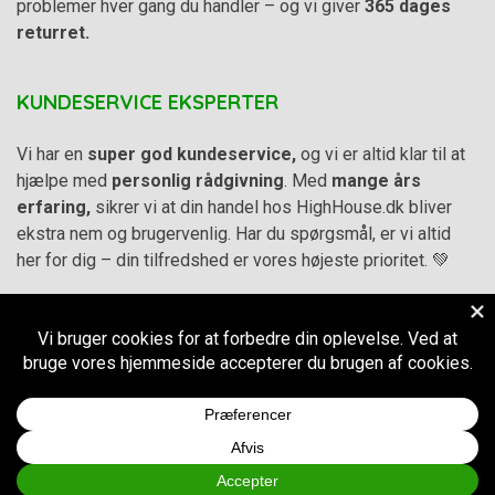
problemer hver gang du handler – og vi giver
365 dages
returret.
KUNDESERVICE EKSPERTER
Vi har en
super god kundeservice,
og vi er altid klar til at
hjælpe med
personlig rådgivning
. Med
mange års
erfaring,
sikrer vi at din handel hos HighHouse.dk bliver
ekstra nem og brugervenlig. Har du spørgsmål, er vi altid
her for dig – din tilfredshed er vores højeste prioritet. 💚
Alle priser på hjemmesiden er i
DKK inkl. Moms
-
Handelsbetingelser
–
Cookie- og privatlivspolitik
CVR.
38973576
© 2011-2026
HighHouse.dk