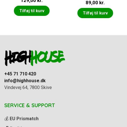
129,00
kr.
89,00
kr.
et
3.00
ud af 5
Tilføj til kurv
Tilføj til kurv
+45 71 710 420
info@highhouse.dk
Vindevej 64, 7800 Skive
SERVICE & SUPPORT
💰
EU Prismatch