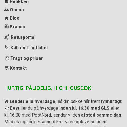
🏬
Butikken
👥
Om os
📖
Blog
🛍️
Brands
📬
Returportal
🏷️
Køb en fragtlabel
📦
Fragt og priser
💬
Kontakt
HURTIG. PÅLIDELIG. HIGHHOUSE.DK
Vi sender alle hverdage,
så din pakke når frem
lynhurtigt
.
🚀 Bestiller du på hverdage
inden kl. 16.30 med GLS
eller
kl. 16.00 med PostNord, sender vi den
afsted samme dag
.
Med mange års erfaring sikrer vi en oplevelse uden