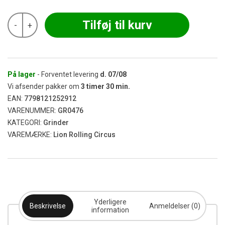
Lion
Tilføj til kurv
-
+
Rolling
Circus
-
Silverfuck
&
Jellybelly
På lager
- Forventet levering
d.
07/08
Ceramic
Vi afsender pakker om
3
timer
30
min.
Grinder
EAN:
7798121252912
Ø50
VARENUMMER:
GR0476
antal
KATEGORI:
Grinder
VAREMÆRKE:
Lion Rolling Circus
Yderligere
Beskrivelse
Anmeldelser (0)
information