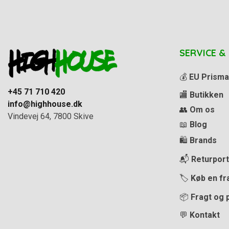
SERVICE &
💰
EU Prisma
+45 71 710 420
🏬
Butikken
info@highhouse.dk
👥
Om os
Vindevej 64, 7800 Skive
📖
Blog
🛍️
Brands
📬
Returport
🏷️
Køb en fr
📦
Fragt og 
💬
Kontakt