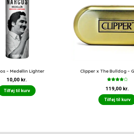
os – Medellin Lighter
Clipper x The Bulldog – 
10,00
kr.
Vurderet
119,00
kr.
4.00
ud
Tilføj til kurv
af 5
Tilføj til kurv