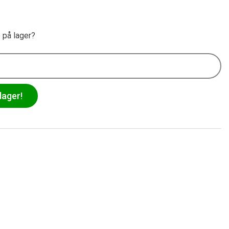
e på lager?
lager!