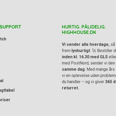
 SUPPORT
HURTIG. PÅLIDELIG.
HIGHHOUSE.DK
tch
Vi sender alle hverdage,
så 
frem
lynhurtigt
. 🚀 Bestiller
inden kl. 16.30 med GLS
elle
med PostNord, sender vi den
samme dag
. Med mange års e
vi en oplevelse uden problem
al
du handler – og vi giver
365 d
returret.
agtlabel
priser