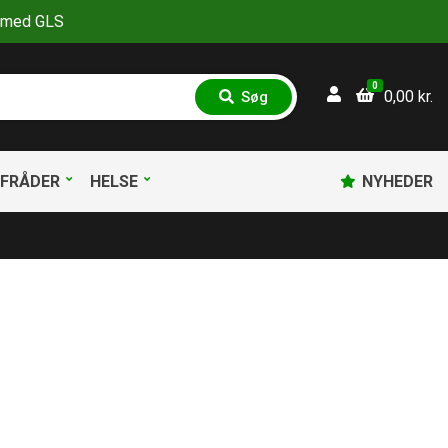
30 med GLS
0
0,00
kr.
Søg
S
ø
g
FRÅDER
HELSE
NYHEDER