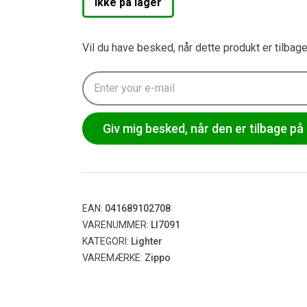
Ikke på lager
Vil du have besked, når dette produkt er tilbag
Giv mig besked, når den er tilbage på 
EAN:
041689102708
VARENUMMER:
LI7091
KATEGORI:
Lighter
VAREMÆRKE:
Zippo