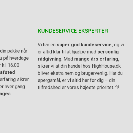
KUNDESERVICE EKSPERTER
Vi har en
super god kundeservice,
og vi
din pakke når
er altid klar til at hjælpe med
personlig
 du på hverdage
rådgivning
. Med
mange års erfaring,
r kl. 16.00
sikrer vi at din handel hos HighHouse.dk
afsted
bliver ekstra nem og brugervenlig. Har du
rfaring sikrer
spørgsmål, er vi altid her for dig – din
er hver gang
tilfredshed er vores højeste prioritet. 💚
ages