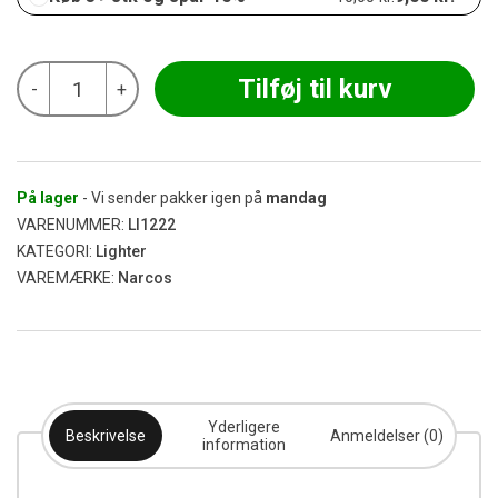
Narcos
Tilføj til kurv
-
+
-
Red
Lighter
antal
På lager
- Vi sender pakker igen på
mandag
VARENUMMER:
LI1222
KATEGORI:
Lighter
VAREMÆRKE:
Narcos
Yderligere
Beskrivelse
Anmeldelser (0)
information