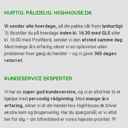
HURTIG. PÅLIDELIG. HIGHHOUSE.DK
Vi sender alle hverdage,
så din pakke når frem
lynhurtigt
.
🚀 Bestiller du på hverdage
inden kl. 16.30 med GLS
eller
kl. 16.00 med PostNord, sender vi den
afsted samme dag
.
Med mange års erfaring sikrer vi en oplevelse uden
problemer hver gang du handler – og vi giver
365 dages
returret.
KUNDESERVICE EKSPERTER
Vi har en
super god kundeservice,
og vi er altid klar til at
hjælpe med
personlig rådgivning
. Med
mange års
erfaring,
sikrer vi at din handel hos HighHouse.dk bliver
ekstra nem og brugervenlig. Har du spørgsmål, er vi altid
her for dig – din tilfredshed er vores højeste prioritet. 💚