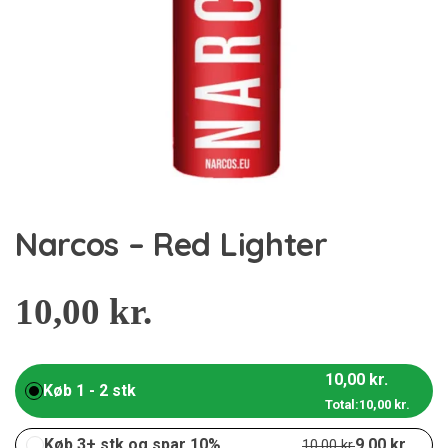
Narcos – Red Lighter
10,00
kr.
10,00
kr.
Køb 1 - 2 stk
Total:
10,00
kr.
Køb 3+ stk og spar 10%
9,00
kr.
10,00
kr.