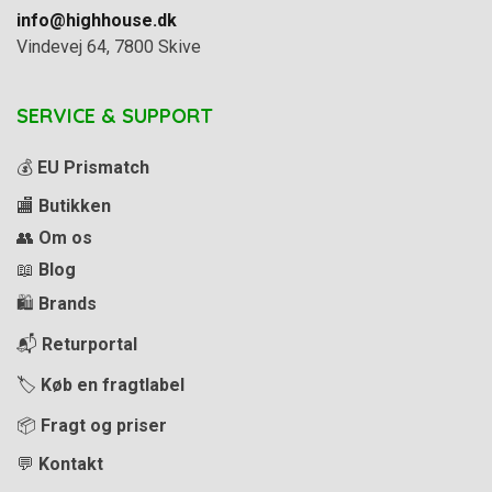
info@highhouse.dk
Vindevej 64, 7800 Skive
SERVICE & SUPPORT
💰
EU Prismatch
🏬
Butikken
👥
Om os
📖
Blog
🛍️
Brands
📬
Returportal
🏷️
Køb en fragtlabel
📦
Fragt og priser
💬
Kontakt