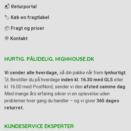
📬
Returportal
🏷️
Køb en fragtlabel
📦
Fragt og priser
💬
Kontakt
HURTIG. PÅLIDELIG. HIGHHOUSE.DK
Vi sender alle hverdage,
så din pakke når frem
lynhurtigt
.
🚀 Bestiller du på hverdage
inden kl. 16.30 med GLS
eller
kl. 16.00 med PostNord, sender vi den
afsted samme dag
.
Med mange års erfaring sikrer vi en oplevelse uden
problemer hver gang du handler – og vi giver
365 dages
returret.
KUNDESERVICE EKSPERTER