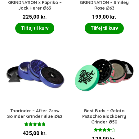
GRINDNATION x Papriko –
GRINDNATION – Smiley
Jack Herer Ø63
Rose Ø63
225,00
kr.
199,00
kr.
Tilføj til kurv
Tilføj til kurv
Thorinder – After Grow
Best Buds – Gelato
Solinder Grinder Blue Ø62
Pistachio Blackberry
Grinder Ø50
Vurderet
435,00
kr.
5.00
ud af 5
Vurderet
129,00
kr.