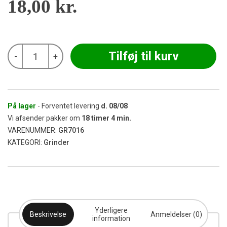
18,00
kr.
WEED
Tilføj til kurv
-
+
-
Green
Cranium
Akryl
Grinder
Ø65
På lager
- Forventet levering
d.
08/08
antal
Vi afsender pakker om
18
timer
4
min.
VARENUMMER:
GR7016
KATEGORI:
Grinder
Yderligere
Beskrivelse
Anmeldelser (0)
information