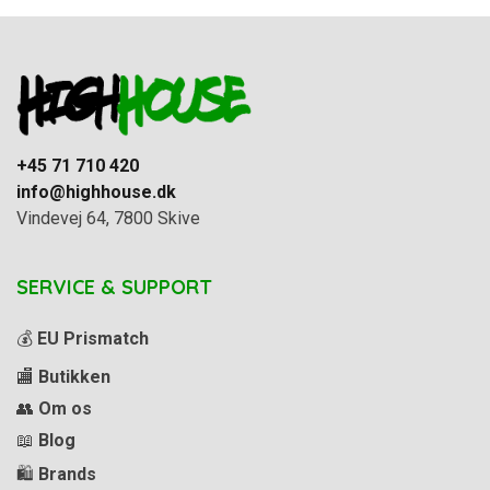
+45 71 710 420
info@highhouse.dk
Vindevej 64, 7800 Skive
SERVICE & SUPPORT
💰
EU Prismatch
🏬
Butikken
👥
Om os
📖
Blog
🛍️
Brands