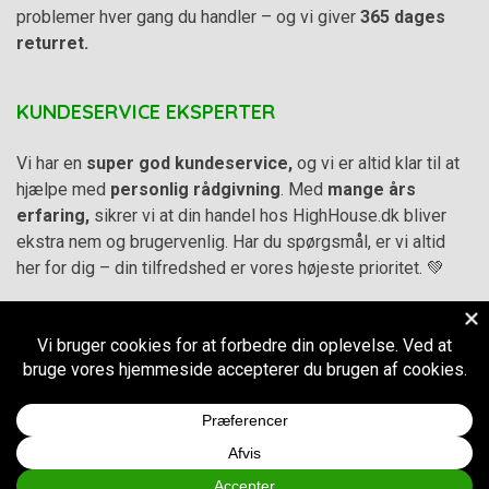
problemer hver gang du handler – og vi giver
365 dages
returret.
KUNDESERVICE EKSPERTER
Vi har en
super god kundeservice,
og vi er altid klar til at
hjælpe med
personlig rådgivning
. Med
mange års
erfaring,
sikrer vi at din handel hos HighHouse.dk bliver
ekstra nem og brugervenlig. Har du spørgsmål, er vi altid
her for dig – din tilfredshed er vores højeste prioritet. 💚
Alle priser på hjemmesiden er i
DKK inkl. Moms
-
Handelsbetingelser
–
Cookie- og privatlivspolitik
CVR.
38973576
© 2011-2026
HighHouse.dk