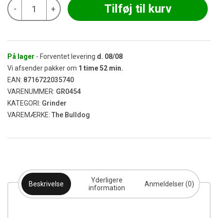
The
Tilføj til kurv
-
+
Bulldog
-
International
Black
Grinder
Ø60
På lager
- Forventet levering
d.
08/08
antal
Vi afsender pakker om
1
time
52
min.
EAN:
8716722035740
VARENUMMER:
GR0454
KATEGORI:
Grinder
VAREMÆRKE:
The Bulldog
Yderligere
Beskrivelse
Anmeldelser (0)
information