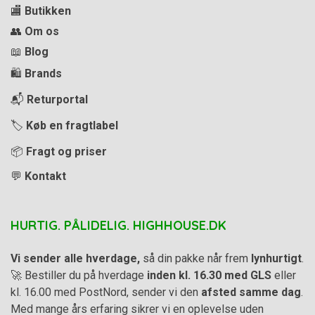
🏬
Butikken
👥
Om os
📖
Blog
🛍️
Brands
📬
Returportal
🏷️
Køb en fragtlabel
📦
Fragt og priser
💬
Kontakt
HURTIG. PÅLIDELIG. HIGHHOUSE.DK
Vi sender alle hverdage,
så din pakke når frem
lynhurtigt
.
🚀 Bestiller du på hverdage
inden kl. 16.30 med GLS
eller
kl. 16.00 med PostNord, sender vi den
afsted samme dag
.
Med mange års erfaring sikrer vi en oplevelse uden