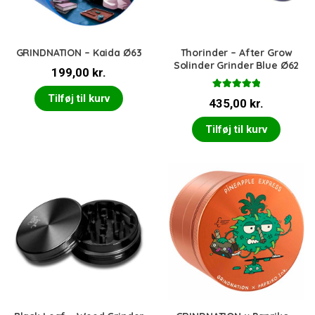
GRINDNATION – Kaida Ø63
Thorinder – After Grow
Solinder Grinder Blue Ø62
199,00
kr.
Vurderet
Tilføj til kurv
435,00
kr.
5.00
ud af 5
Tilføj til kurv