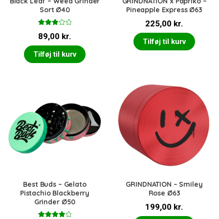
Black Leaf – Weed Grinder
GRINDNATION x Papriko –
Sort Ø40
Pineapple Express Ø63
225,00
kr.
Vurder
89,00
kr.
et
3.00
Tilføj til kurv
ud af 5
Tilføj til kurv
Best Buds – Gelato
GRINDNATION – Smiley
Pistachio Blackberry
Rose Ø63
Grinder Ø50
199,00
kr.