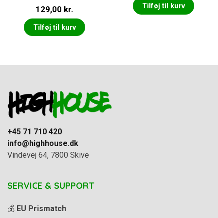
Vurderet
Tilføj til kurv
129,00
kr.
4.00
ud
af 5
Tilføj til kurv
+45 71 710 420
info@highhouse.dk
Vindevej 64, 7800 Skive
SERVICE & SUPPORT
💰
EU Prismatch