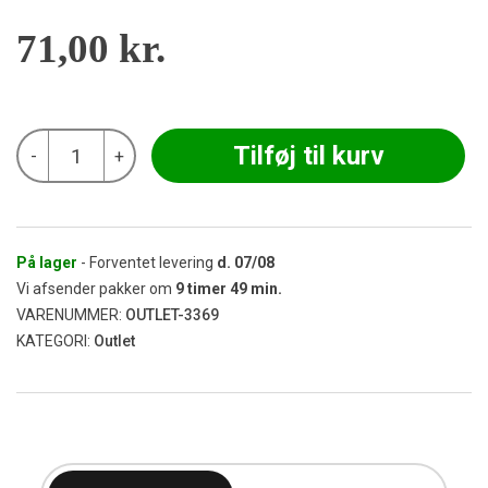
71,00
kr.
Taifun
Tilføj til kurv
-
+
Hammerslag
Reflector
600W
41x47
cm
(Udgået)
På lager
- Forventet levering
d.
07/08
antal
Vi afsender pakker om
9
timer
49
min.
VARENUMMER:
OUTLET-3369
KATEGORI:
Outlet