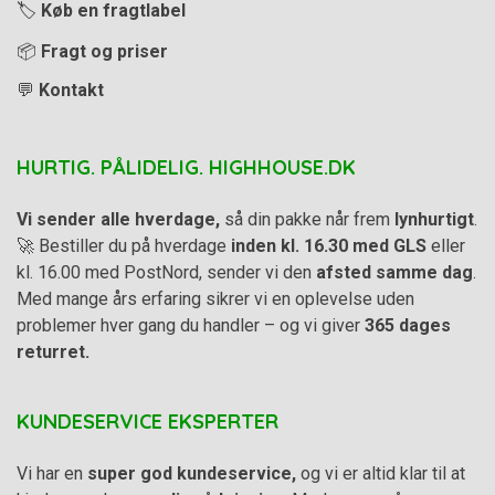
🏷️
Køb en fragtlabel
📦
Fragt og priser
💬
Kontakt
HURTIG. PÅLIDELIG. HIGHHOUSE.DK
Vi sender alle hverdage,
så din pakke når frem
lynhurtigt
.
🚀 Bestiller du på hverdage
inden kl. 16.30 med GLS
eller
kl. 16.00 med PostNord, sender vi den
afsted samme dag
.
Med mange års erfaring sikrer vi en oplevelse uden
problemer hver gang du handler – og vi giver
365 dages
returret.
KUNDESERVICE EKSPERTER
Vi har en
super god kundeservice,
og vi er altid klar til at