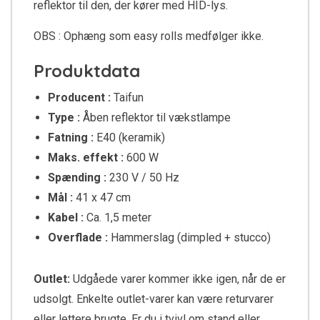
reflektor til den, der kører med HID-lys.
OBS : Ophæng som easy rolls medfølger ikke.
Produktdata
Producent :
Taifun
Type :
Åben reflektor til vækstlampe
Fatning :
E40 (keramik)
Maks. effekt :
600 W
Spænding :
230 V / 50 Hz
Mål :
41 x 47 cm
Kabel :
Ca. 1,5 meter
Overflade :
Hammerslag (dimpled + stucco)
Outlet:
Udgåede varer kommer ikke igen, når de er
udsolgt. Enkelte outlet-varer kan være returvarer
eller lettere brugte. Er du i tvivl om stand eller