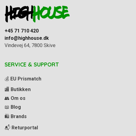
+45 71 710 420
info@highhouse.dk
Vindevej 64, 7800 Skive
SERVICE & SUPPORT
💰
EU Prismatch
🏬
Butikken
👥
Om os
📖
Blog
🛍️
Brands
📬
Returportal