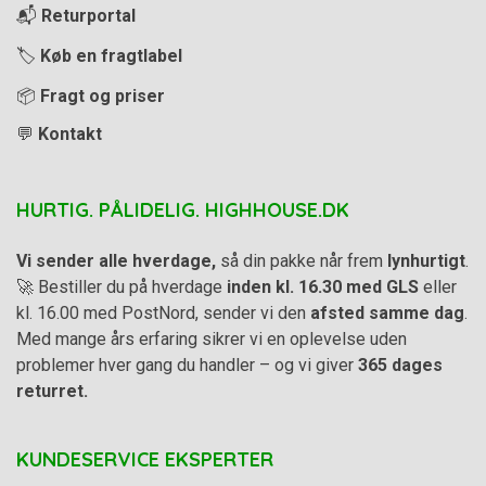
📬
Returportal
🏷️
Køb en fragtlabel
📦
Fragt og priser
💬
Kontakt
HURTIG. PÅLIDELIG. HIGHHOUSE.DK
Vi sender alle hverdage,
så din pakke når frem
lynhurtigt
.
🚀 Bestiller du på hverdage
inden kl. 16.30 med GLS
eller
kl. 16.00 med PostNord, sender vi den
afsted samme dag
.
Med mange års erfaring sikrer vi en oplevelse uden
problemer hver gang du handler – og vi giver
365 dages
returret.
KUNDESERVICE EKSPERTER