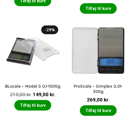
Tilføj til kurv
Tilføj til kurv
-29%
BLscale – Model S 0,1-1000g
ProScale – Simplex 0,01-
300g
Den
Den
210,00
kr.
149,00
kr.
269,00
kr.
oprindelige
aktuelle
Tilføj til kurv
pris
pris
Tilføj til kurv
var:
er:
210,00 kr..
149,00 kr..