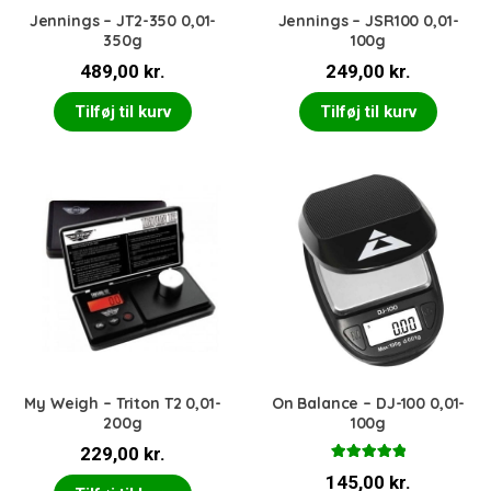
Jennings – JT2-350 0,01-
Jennings – JSR100 0,01-
350g
100g
489,00
kr.
249,00
kr.
Tilføj til kurv
Tilføj til kurv
My Weigh – Triton T2 0,01-
On Balance – DJ-100 0,01-
200g
100g
229,00
kr.
Vurderet
145,00
kr.
5.00
ud af 5