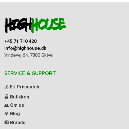
+45 71 710 420
info@highhouse.dk
Vindevej 64, 7800 Skive
SERVICE & SUPPORT
💰
EU Prismatch
🏬
Butikken
👥
Om os
📖
Blog
🛍️
Brands