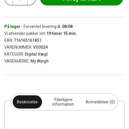
-
Triton
T2
0,01-
200g
På lager
- Forventet levering
d.
08/08
antal
Vi afsender pakker om
19
timer
15
min.
EAN:
716165161851
VARENUMMER:
VG0024
KATEGORI:
Digital Vægt
VAREMÆRKE:
My Weigh
Yderligere
Beskrivelse
Anmeldelser (0)
information