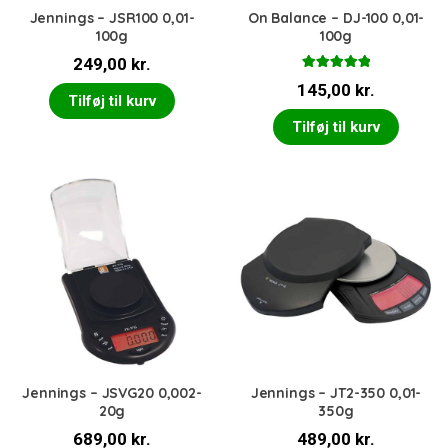
Jennings – JSR100 0,01-
On Balance – DJ-100 0,01-
100g
100g
249,00
kr.
Vurderet
145,00
kr.
5.00
ud af 5
Tilføj til kurv
Tilføj til kurv
Jennings – JSVG20 0,002-
Jennings – JT2-350 0,01-
20g
350g
689,00
kr.
489,00
kr.