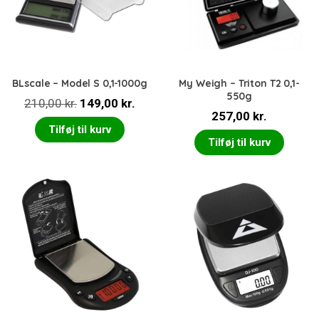
BLscale – Model S 0,1-1000g
My Weigh – Triton T2 0,1-
550g
Den
Den
210,00
kr.
149,00
kr.
257,00
kr.
oprindelige
aktuelle
Tilføj til kurv
pris
pris
Tilføj til kurv
var:
er:
210,00 kr..
149,00 kr..