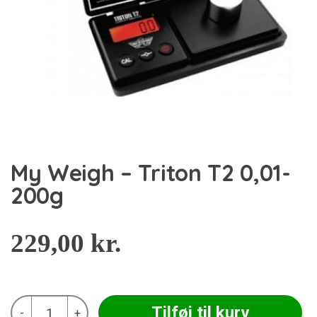
My Weigh – Triton T2 0,01-
200g
229,00
kr.
My
Tilføj til kurv
-
+
Weigh