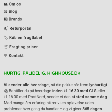
👥
Om os
📖
Blog
🛍️
Brands
📬
Returportal
🏷️
Køb en fragtlabel
📦
Fragt og priser
💬
Kontakt
HURTIG. PÅLIDELIG. HIGHHOUSE.DK
Vi sender alle hverdage,
så din pakke når frem
lynhurtigt
.
🚀 Bestiller du på hverdage
inden kl. 16.30 med GLS
eller
kl. 16.00 med PostNord, sender vi den
afsted samme dag
.
Med mange års erfaring sikrer vi en oplevelse uden
problemer hver gang du handler – og vi giver
365 dages