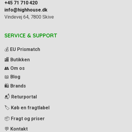
+45 71 710 420
info@highhouse.dk
Vindevej 64, 7800 Skive
SERVICE & SUPPORT
💰
EU Prismatch
🏬
Butikken
👥
Om os
📖
Blog
🛍️
Brands
📬
Returportal
🏷️
Køb en fragtlabel
📦
Fragt og priser
💬
Kontakt