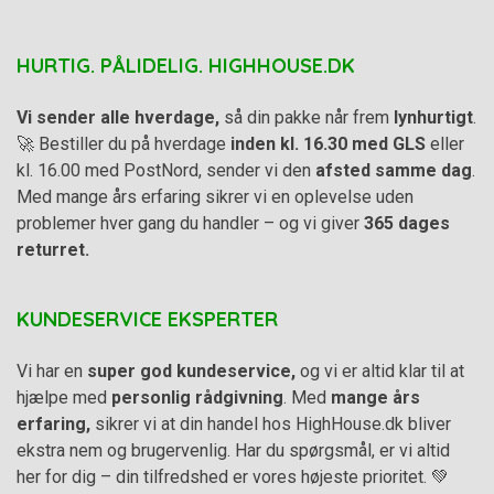
HURTIG. PÅLIDELIG. HIGHHOUSE.DK
Vi sender alle hverdage,
så din pakke når frem
lynhurtigt
.
🚀 Bestiller du på hverdage
inden kl. 16.30 med GLS
eller
kl. 16.00 med PostNord, sender vi den
afsted samme dag
.
Med mange års erfaring sikrer vi en oplevelse uden
problemer hver gang du handler – og vi giver
365 dages
returret.
KUNDESERVICE EKSPERTER
Vi har en
super god kundeservice,
og vi er altid klar til at
hjælpe med
personlig rådgivning
. Med
mange års
erfaring,
sikrer vi at din handel hos HighHouse.dk bliver
ekstra nem og brugervenlig. Har du spørgsmål, er vi altid
her for dig – din tilfredshed er vores højeste prioritet. 💚