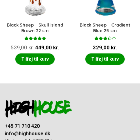
Black Sheep – Skull Island
Black Sheep – Gradient
Brown 22 cm
Blue 25 cm
Vurderet
Vurdere
Den
Den
539,00
kr.
449,00
kr.
329,00
kr.
5.00
ud af 5
t
3.50
ud af 5
oprindelige
aktuelle
Tilføj til kurv
Tilføj til kurv
pris
pris
var:
er:
539,00 kr..
449,00 kr..
+45 71 710 420
info@highhouse.dk