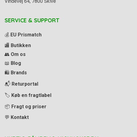
Vindevej 64, 7800 Skive
SERVICE & SUPPORT
💰
EU Prismatch
🏬
Butikken
👥
Om os
📖
Blog
🛍️
Brands
📬
Returportal
🏷️
Køb en fragtlabel
📦
Fragt og priser
💬
Kontakt