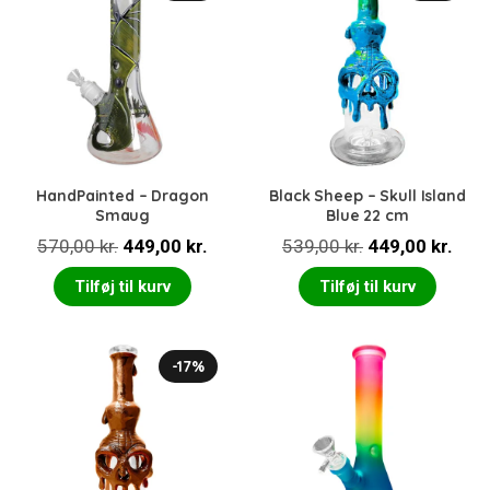
HandPainted – Dragon
Black Sheep – Skull Island
Smaug
Blue 22 cm
Den
Den
Den
Den
570,00
kr.
449,00
kr.
539,00
kr.
449,00
kr.
oprindelige
aktuelle
oprindelige
aktu
Tilføj til kurv
Tilføj til kurv
pris
pris
pris
pris
var:
er:
var:
er:
570,00 kr..
449,00 kr..
539,00 kr..
449,
-17%