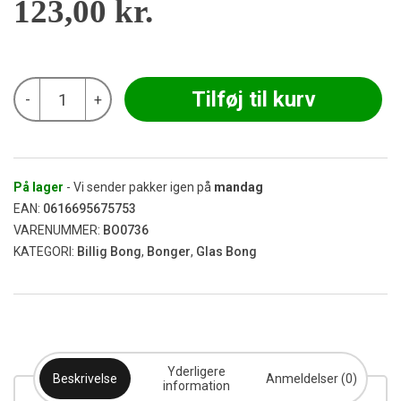
123,00
kr.
SmoKing
Tilføj til kurv
-
+
-
Tower
Bong
46
cm
antal
På lager
- Vi sender pakker igen på
mandag
EAN:
0616695675753
VARENUMMER:
BO0736
KATEGORI:
Billig Bong
,
Bonger
,
Glas Bong
Yderligere
Beskrivelse
Anmeldelser (0)
information