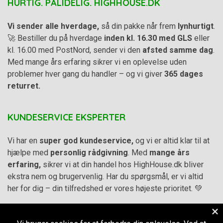
HURTIG. PÅLIDELIG. HIGHHOUSE.DK
Vi sender alle hverdage,
så din pakke når frem
lynhurtigt
.
🚀 Bestiller du på hverdage
inden kl. 16.30 med GLS
eller
kl. 16.00 med PostNord, sender vi den
afsted samme dag
.
Med mange års erfaring sikrer vi en oplevelse uden
problemer hver gang du handler – og vi giver
365 dages
returret.
KUNDESERVICE EKSPERTER
Vi har en
super god kundeservice,
og vi er altid klar til at
hjælpe med
personlig rådgivning
. Med
mange års
erfaring,
sikrer vi at din handel hos HighHouse.dk bliver
ekstra nem og brugervenlig. Har du spørgsmål, er vi altid
her for dig – din tilfredshed er vores højeste prioritet. 💚