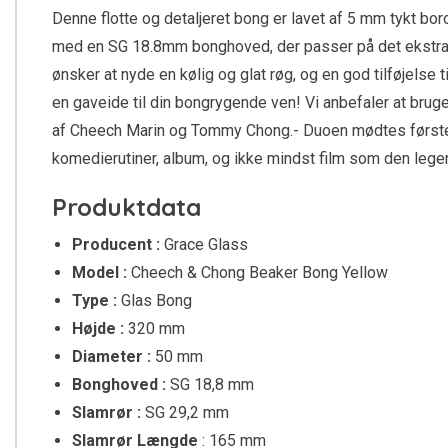
Denne flotte og detaljeret bong er lavet af 5 mm tykt bo
med en SG 18.8mm bonghoved, der passer på det ekstra s
ønsker at nyde en kølig og glat røg, og en god tilføjelse
en gaveide til din bongrygende ven! Vi anbefaler at brug
af Cheech Marin og Tommy Chong.- Duoen mødtes første 
komedierutiner, album, og ikke mindst film som den lege
Produktdata
Producent :
Grace Glass
Model :
Cheech & Chong Beaker Bong Yellow
Type :
Glas Bong
Højde :
320 mm
Diameter :
50 mm
Bonghoved :
SG 18,8 mm
Slamrør :
SG 29,2 mm
Slamrør Længde
: 165 mm