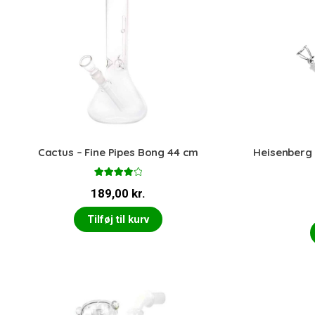
Cactus – Fine Pipes Bong 44 cm
Heisenberg 
Vurderet
189,00
kr.
4.00
ud
af 5
Tilføj til kurv