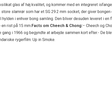
rosilikat glas af høj kvalitet, og kommer med en integreret isfan
tore slamrør som har et SG 29.2 mm socket, der giver bongen et
 til hylden i enhver bong samling. Den bliver desuden leveret i 
e en rist på 15 mm.
Facts om Cheech & Chong:
– Cheech og Cho
gang i 1966 og begyndte at arbejde sammen kort efter.- De bl
ndariske rygerfilm: Up in Smoke.