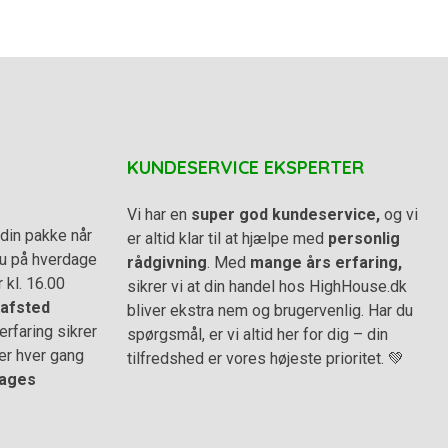
KUNDESERVICE EKSPERTER
Vi har en
super god kundeservice,
og vi
din pakke når
er altid klar til at hjælpe med
personlig
 du på hverdage
rådgivning
. Med
mange års erfaring,
r kl. 16.00
sikrer vi at din handel hos HighHouse.dk
afsted
bliver ekstra nem og brugervenlig. Har du
rfaring sikrer
spørgsmål, er vi altid her for dig – din
er hver gang
tilfredshed er vores højeste prioritet. 💚
ages