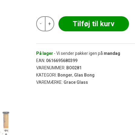
kundebedø
mmelse
Grace
Tilføj til kurv
-
+
Glass
-
Cheech
&
Chong
Beaker
På lager
- Vi sender pakker igen på
mandag
Bong
EAN:
0616695680399
Yellow
VARENUMMER:
BO0281
32
KATEGORI:
Bonger
,
Glas Bong
cm
antal
VAREMÆRKE:
Grace Glass