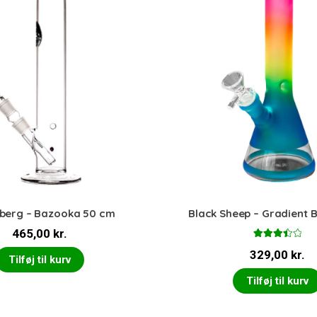
berg – Bazooka 50 cm
Black Sheep – Gradient 
465,00
kr.
Vurdere
329,00
kr.
t
3.50
Tilføj til kurv
ud af 5
Tilføj til kurv