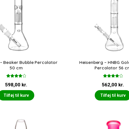
– Beaker Bubble Percolator
Heisenberg – HNBG Gol
50 cm
Percolator 56 c
Vurderet
Vurderet
598,00
kr.
562,00
kr.
4.00
ud
4.00
ud
af 5
af 5
Tilføj til kurv
Tilføj til kurv