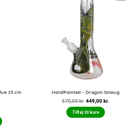
Blue 25 cm
HandPainted – Dragon Smaug
Den
Den
570,00
kr.
449,00
kr.
oprindelige
aktuelle
Tilføj til kurv
pris
pris
var:
er:
570,00 kr..
449,00 kr..