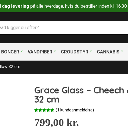
il dag levering
på alle hverdage, hvis du bestiller inden kl. 16.
BONGER
VANDPIBER
GROUDSTYR
CANNABIS
llow 32 cm
Grace Glass – Cheech
32 cm
(
1
kundeanmeldelse)
Bedømt
1
som
799,00
5.00
kr.
ud af 5
baseret på