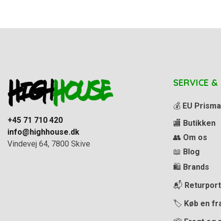
SERVICE &
💰
EU Prisma
+45 71 710 420
🏬
Butikken
info@highhouse.dk
👥
Om os
Vindevej 64, 7800 Skive
📖
Blog
🛍️
Brands
📬
Returport
🏷️
Køb en fr