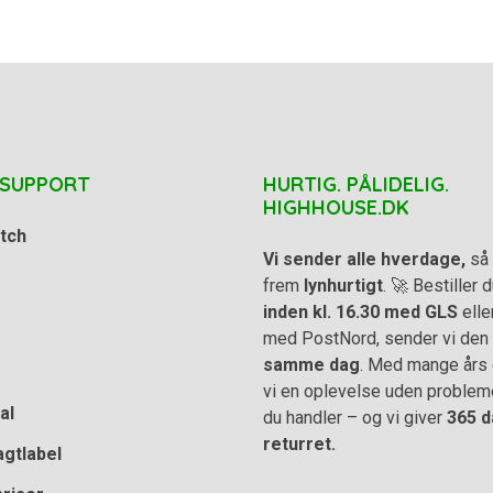
 SUPPORT
HURTIG. PÅLIDELIG.
HIGHHOUSE.DK
tch
Vi sender alle hverdage,
så 
frem
lynhurtigt
. 🚀 Bestiller
inden kl. 16.30 med GLS
elle
med PostNord, sender vi den
samme dag
. Med mange års e
vi en oplevelse uden problem
al
du handler – og vi giver
365 d
returret.
agtlabel