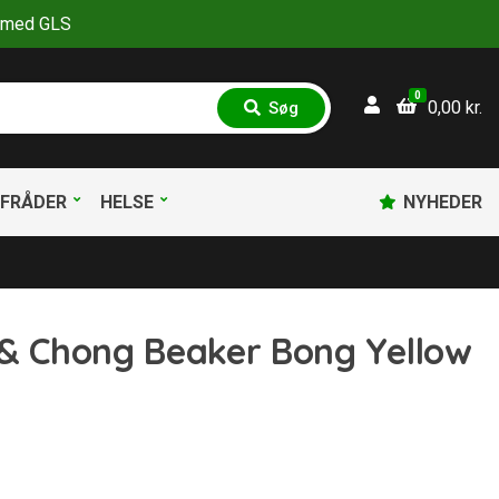
30 med GLS
0
0,00
kr.
Søg
S
ø
g
FRÅDER
HELSE
NYHEDER
 & Chong Beaker Bong Yellow