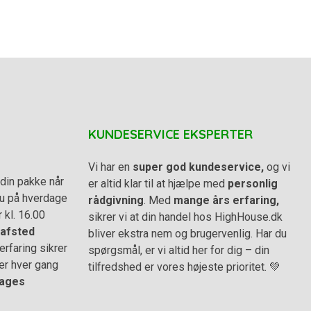
KUNDESERVICE EKSPERTER
Vi har en
super god kundeservice,
og vi
din pakke når
er altid klar til at hjælpe med
personlig
 du på hverdage
rådgivning
. Med
mange års erfaring,
r kl. 16.00
sikrer vi at din handel hos HighHouse.dk
afsted
bliver ekstra nem og brugervenlig. Har du
rfaring sikrer
spørgsmål, er vi altid her for dig – din
er hver gang
tilfredshed er vores højeste prioritet. 💚
ages