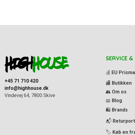
SERVICE &
💰
EU Prisma
+45 71 710 420
🏬
Butikken
info@highhouse.dk
👥
Om os
Vindevej 64, 7800 Skive
📖
Blog
🛍️
Brands
📬
Returport
🏷️
Køb en fr