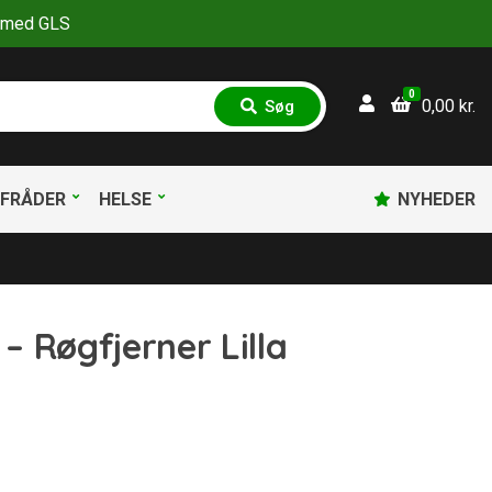
30 med GLS
0
0,00
kr.
Søg
S
ø
g
FRÅDER
HELSE
NYHEDER
 Røgfjerner Lilla