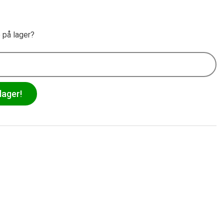
e på lager?
lager!