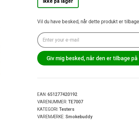
Ikke på lager
Vil du have besked, når dette produkt er tilbag
Giv mig besked, når den er tilbage på 
EAN:
651277420192
VARENUMMER:
TE7007
KATEGORI:
Testers
VAREMÆRKE:
Smokebuddy