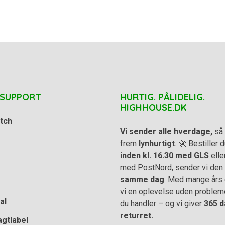
 SUPPORT
HURTIG. PÅLIDELIG.
HIGHHOUSE.DK
tch
Vi sender alle hverdage,
så 
frem
lynhurtigt
. 🚀 Bestiller
inden kl. 16.30 med GLS
elle
med PostNord, sender vi den
samme dag
. Med mange års e
vi en oplevelse uden problem
al
du handler – og vi giver
365 d
returret.
agtlabel