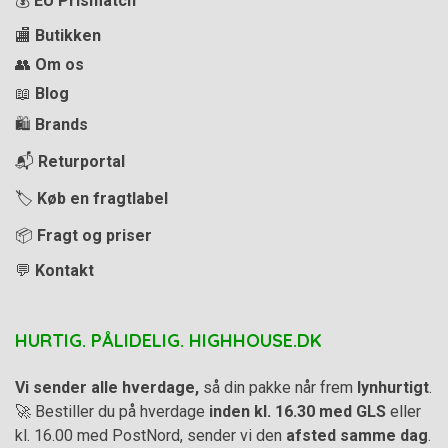
💰
EU Prismatch
🏬
Butikken
👥
Om os
📖
Blog
🛍️
Brands
📬
Returportal
🏷️
Køb en fragtlabel
📦
Fragt og priser
💬
Kontakt
HURTIG. PÅLIDELIG. HIGHHOUSE.DK
Vi sender alle hverdage,
så din pakke når frem
lynhurtigt
.
🚀 Bestiller du på hverdage
inden kl. 16.30 med GLS
eller
kl. 16.00 med PostNord, sender vi den
afsted samme dag
.