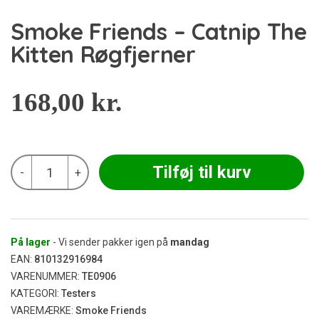
Smoke Friends – Catnip The
Kitten Røgfjerner
168,00
kr.
Smoke
Tilføj til kurv
-
+
Friends
-
Catnip
The
Kitten
Røgfjerner
På lager
- Vi sender pakker igen på
mandag
antal
EAN:
810132916984
VARENUMMER:
TE0906
KATEGORI:
Testers
VAREMÆRKE:
Smoke Friends