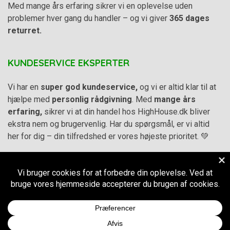
Med mange års erfaring sikrer vi en oplevelse uden
problemer hver gang du handler – og vi giver
365 dages
returret.
KUNDESERVICE EKSPERTER
Vi har en
super god kundeservice,
og vi er altid klar til at
hjælpe med
personlig rådgivning
. Med
mange års
erfaring,
sikrer vi at din handel hos HighHouse.dk bliver
ekstra nem og brugervenlig. Har du spørgsmål, er vi altid
her for dig – din tilfredshed er vores højeste prioritet. 💚
Alle priser på hjemmesiden er i
DKK inkl. Moms
-
Handelsbetingelser
–
Cookie- og privatlivspolitik
CVR.
38973576
© 2011-2026