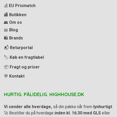
💰
EU Prismatch
🏬
Butikken
👥
Om os
📖
Blog
🛍️
Brands
📬
Returportal
🏷️
Køb en fragtlabel
📦
Fragt og priser
💬
Kontakt
HURTIG. PÅLIDELIG. HIGHHOUSE.DK
Vi sender alle hverdage,
så din pakke når frem
lynhurtigt
.
🚀 Bestiller du på hverdage
inden kl. 16.30 med GLS
eller