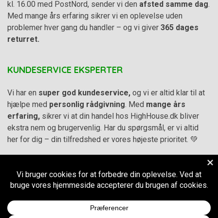
kl. 16.00 med PostNord, sender vi den
afsted samme dag
.
Med mange års erfaring sikrer vi en oplevelse uden
problemer hver gang du handler – og vi giver
365 dages
returret.
KUNDESERVICE EKSPERTER
Vi har en
super god kundeservice,
og vi er altid klar til at
hjælpe med
personlig rådgivning
. Med
mange års
erfaring,
sikrer vi at din handel hos HighHouse.dk bliver
ekstra nem og brugervenlig. Har du spørgsmål, er vi altid
her for dig – din tilfredshed er vores højeste prioritet. 💚
Alle priser på hjemmesiden er i
DKK inkl. Moms
-
Handelsbetingelser
–
Cookie- og privatlivspolitik