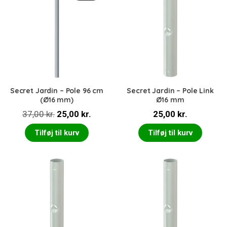
Secret Jardin – Pole 96 cm
Secret Jardin – Pole Link
(Ø16 mm)
Ø16 mm
Den
Den
37,00
kr.
25,00
kr.
25,00
kr.
oprindelige
aktuelle
Tilføj til kurv
Tilføj til kurv
pris
pris
var:
er:
37,00 kr..
25,00 kr..