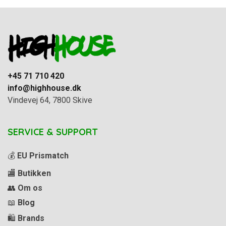
+45 71 710 420
info@highhouse.dk
Vindevej 64, 7800 Skive
SERVICE & SUPPORT
💰
EU Prismatch
🏬
Butikken
👥
Om os
📖
Blog
🛍️
Brands