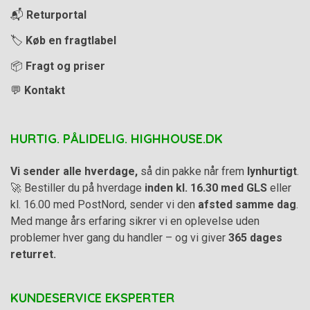
📬
Returportal
🏷️
Køb en fragtlabel
📦
Fragt og priser
💬
Kontakt
HURTIG. PÅLIDELIG. HIGHHOUSE.DK
Vi sender alle hverdage,
så din pakke når frem
lynhurtigt
.
🚀 Bestiller du på hverdage
inden kl. 16.30 med GLS
eller
kl. 16.00 med PostNord, sender vi den
afsted samme dag
.
Med mange års erfaring sikrer vi en oplevelse uden
problemer hver gang du handler – og vi giver
365 dages
returret.
KUNDESERVICE EKSPERTER