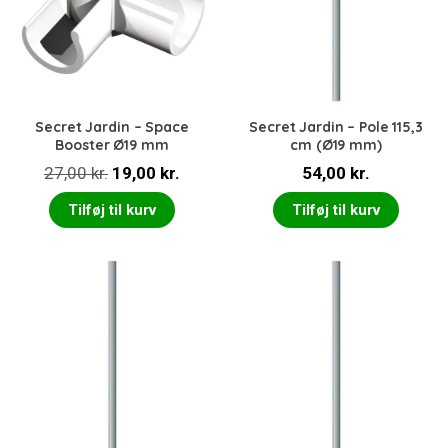
Secret Jardin – Space
Secret Jardin – Pole 115,3
Booster Ø19 mm
cm (Ø19 mm)
Den
Den
27,00
kr.
19,00
kr.
54,00
kr.
oprindelige
aktuelle
Tilføj til kurv
Tilføj til kurv
pris
pris
var:
er:
27,00 kr..
19,00 kr..