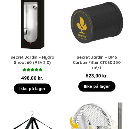
Secret Jardin – Hydro
Secret Jardin – DF16
Shoot 60 (REV 2.0)
Carbon Filter CTC80 350
m³/t
Vurderet
623,00
kr.
498,00
kr.
5.00
ud af 5
Ikke på lager
Ikke på lager