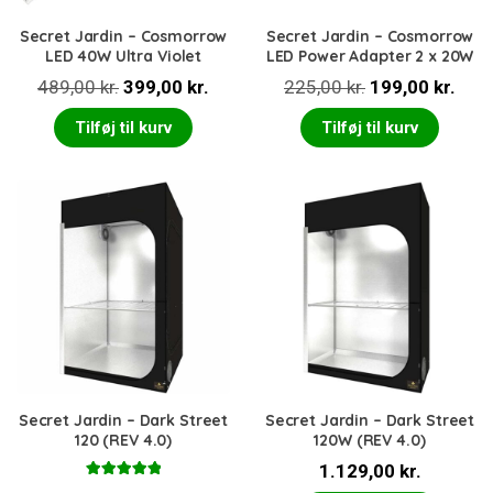
Secret Jardin – Cosmorrow
Secret Jardin – Cosmorrow
LED 40W Ultra Violet
LED Power Adapter 2 x 20W
Den
Den
Den
Den
489,00
kr.
399,00
kr.
225,00
kr.
199,00
kr.
oprindelige
aktuelle
oprindelige
aktu
Tilføj til kurv
Tilføj til kurv
pris
pris
pris
pris
var:
er:
var:
er:
489,00 kr..
399,00 kr..
225,00 kr..
199,
Secret Jardin – Dark Street
Secret Jardin – Dark Street
120 (REV 4.0)
120W (REV 4.0)
1.129,00
kr.
Vurderet