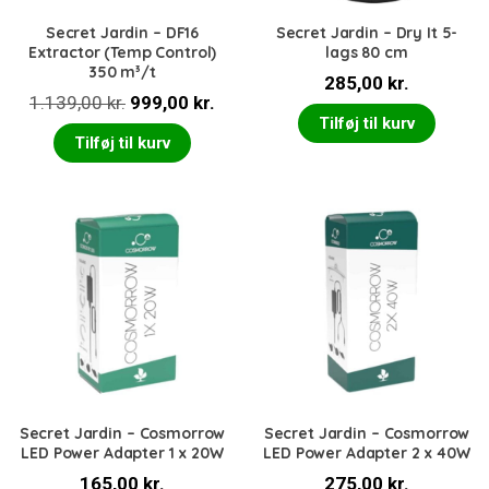
Secret Jardin – DF16
Secret Jardin – Dry It 5-
Extractor (Temp Control)
lags 80 cm
350 m³/t
285,00
kr.
Den
Den
1.139,00
kr.
999,00
kr.
Tilføj til kurv
oprindelige
aktuelle
Tilføj til kurv
pris
pris
var:
er:
1.139,00 kr..
999,00 kr..
Secret Jardin – Cosmorrow
Secret Jardin – Cosmorrow
LED Power Adapter 1 x 20W
LED Power Adapter 2 x 40W
165,00
kr.
275,00
kr.