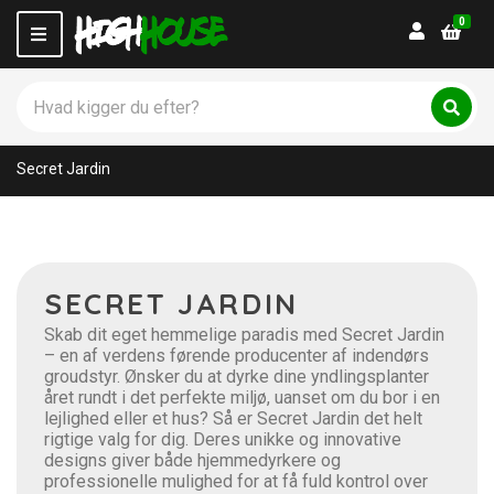
0
Login
M
e
n
S
u
ø
C
S
g
ø
a
p
g
t
Secret Jardin
r
e
o
g
d
o
u
r
k
y
t
n
SECRET JARDIN
e
a
r
m
Skab dit eget hemmelige paradis med Secret Jardin
:
e
– en af ​​verdens førende producenter af indendørs
groudstyr. Ønsker du at dyrke dine yndlingsplanter
året rundt i det perfekte miljø, uanset om du bor i en
lejlighed eller et hus? Så er Secret Jardin det helt
rigtige valg for dig. Deres unikke og innovative
designs giver både hjemmedyrkere og
professionelle mulighed for at få fuld kontrol over