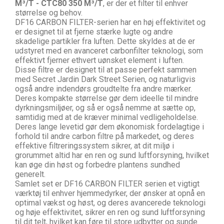
M³/T
-
CTC80 350 M³/T
, er der et filter til enhver
størrelse og behov.
DF16 CARBON FILTER-serien har en høj effektivitet og
er designet til at fjerne stærke lugte og andre
skadelige partikler fra luften. Dette skyldes at de er
udstyret med en avanceret carbonfilter teknologi, som
effektivt fjerner ethvert uønsket element i luften.
Disse filtre er designet til at passe perfekt sammen
med Secret Jardin Dark Street Serien, og naturligvis
også andre indendørs groudtelte fra andre mærker.
Deres kompakte størrelse gør dem ideelle til mindre
dyrkningsmiljøer, og så er også nemme at sætte op,
samtidig med at de kræver minimal vedligeholdelse.
Deres lange levetid gør dem økonomisk fordelagtige i
forhold til andre carbon filtre på markedet, og deres
effektive filtreringssystem sikrer, at dit miljø i
grorummet altid har en ren og sund luftforsyning, hvilket
kan øge din høst og forbedre plantens sundhed
generelt.
Samlet set er DF16 CARBON FILTER serien et vigtigt
værktøj til enhver hjemmedyrker, der ønsker at opnå en
optimal vækst og høst, og deres avancerede teknologi
og høje effektivitet, sikrer en ren og sund luftforsyning
til dit telt, hvilket kan føre til store udbytter og sunde