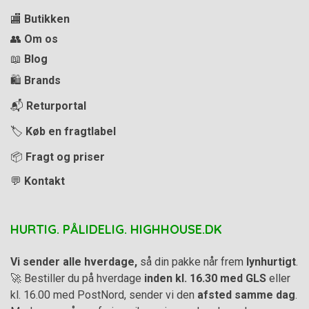
🏬
Butikken
👥
Om os
📖
Blog
🛍️
Brands
📬
Returportal
🏷️
Køb en fragtlabel
📦
Fragt og priser
💬
Kontakt
HURTIG. PÅLIDELIG. HIGHHOUSE.DK
Vi sender alle hverdage,
så din pakke når frem
lynhurtigt
.
🚀 Bestiller du på hverdage
inden kl. 16.30 med GLS
eller
kl. 16.00 med PostNord, sender vi den
afsted samme dag
.