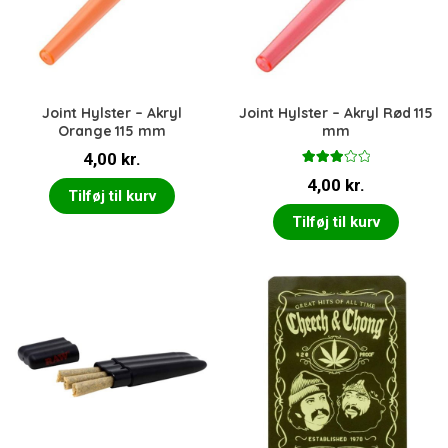
Joint Hylster – Akryl
Joint Hylster – Akryl Rød 115
Orange 115 mm
mm
4,00
kr.
Vurder
4,00
kr.
et
3.00
Tilføj til kurv
ud af 5
Tilføj til kurv