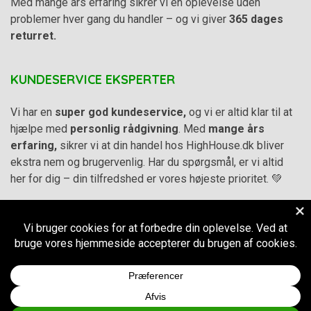
Med mange års erfaring sikrer vi en oplevelse uden
problemer hver gang du handler – og vi giver
365 dages
returret.
KUNDESERVICE EKSPERTER
Vi har en
super god kundeservice,
og vi er altid klar til at
hjælpe med
personlig rådgivning
. Med
mange års
erfaring,
sikrer vi at din handel hos HighHouse.dk bliver
ekstra nem og brugervenlig. Har du spørgsmål, er vi altid
her for dig – din tilfredshed er vores højeste prioritet. 💚
Alle priser på hjemmesiden er i
DKK inkl. Moms
-
Handelsbetingelser
–
Cookie- og privatlivspolitik
CVR.
38973576
© 2011-2026
HighHouse.dk