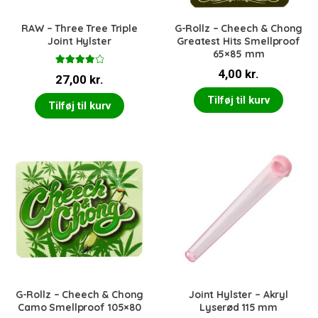
RAW – Three Tree Triple
G-Rollz – Cheech & Chong
Joint Hylster
Greatest Hits Smellproof
65×85 mm
Vurderet
4,00
kr.
27,00
kr.
4.00
ud
af 5
Tilføj til kurv
Tilføj til kurv
G-Rollz – Cheech & Chong
Joint Hylster – Akryl
Camo Smellproof 105×80
Lyserød 115 mm