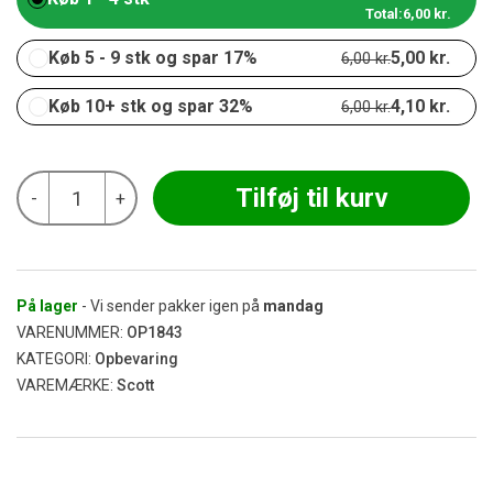
Total:
6,00
kr.
Køb 5 - 9 stk og spar 17%
5,00
kr.
6,00
kr.
Køb 10+ stk og spar 32%
4,10
kr.
6,00
kr.
Scott
Tilføj til kurv
-
+
-
Shark
Drench
Mylar
Bag
115x160
På lager
- Vi sender pakker igen på
mandag
mm
VARENUMMER:
OP1843
antal
KATEGORI:
Opbevaring
VAREMÆRKE:
Scott