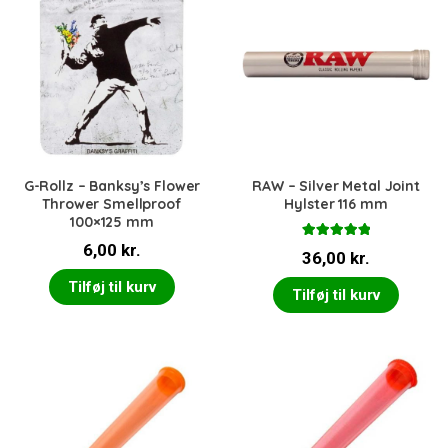
G-Rollz – Banksy’s Flower
RAW – Silver Metal Joint
Thrower Smellproof
Hylster 116 mm
100×125 mm
6,00
kr.
Vurderet
36,00
kr.
5.00
ud af 5
Tilføj til kurv
Tilføj til kurv