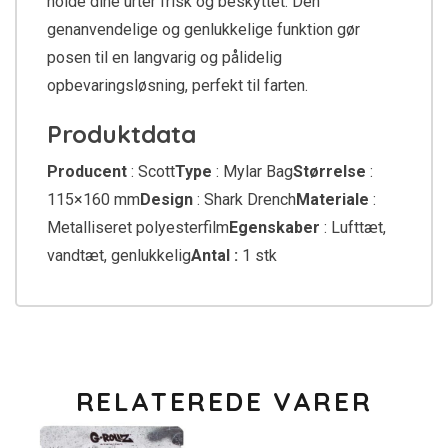
holde dine urter frisk og beskyttet. Den
genanvendelige og genlukkelige funktion gør
posen til en langvarig og pålidelig
opbevaringsløsning, perfekt til farten.
Produktdata
Producent
: Scott
Type
: Mylar Bag
Størrelse
:
115×160 mm
Design
: Shark Drench
Materiale
:
Metalliseret polyesterfilm
Egenskaber
: Lufttæt,
vandtæt, genlukkelig
Antal :
1 stk
RELATEREDE VARER