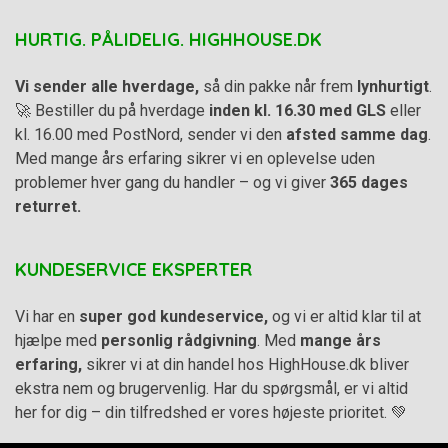
HURTIG. PÅLIDELIG. HIGHHOUSE.DK
Vi sender alle hverdage,
så din pakke når frem
lynhurtigt
.
🚀 Bestiller du på hverdage
inden kl. 16.30 med GLS
eller
kl. 16.00 med PostNord, sender vi den
afsted samme dag
.
Med mange års erfaring sikrer vi en oplevelse uden
problemer hver gang du handler – og vi giver
365 dages
returret.
KUNDESERVICE EKSPERTER
Vi har en
super god kundeservice,
og vi er altid klar til at
hjælpe med
personlig rådgivning
. Med
mange års
erfaring,
sikrer vi at din handel hos HighHouse.dk bliver
ekstra nem og brugervenlig. Har du spørgsmål, er vi altid
her for dig – din tilfredshed er vores højeste prioritet. 💚