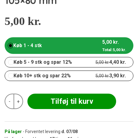
105×80 mm
5,00
kr.
5,00
kr.
Køb 1 - 4 stk
Total:
5,00
kr.
Køb 5 - 9 stk og spar 12%
4,40
kr.
5,00
kr.
Køb 10+ stk og spar 22%
3,90
kr.
5,00
kr.
G-
Tilføj til kurv
-
+
Rollz
-
Cheech
&
Chong
Greatest
På lager
- Forventet levering
d.
07/08
Hits