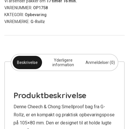
Vi afsender pakker om
17
timer
16
min.
Smellproof
VARENUMMER:
OP1758
105x80
KATEGORI:
Opbevaring
mm
antal
VAREMÆRKE:
G-Rollz
Yderligere
Beskrivelse
Anmeldelser (0)
information
Produktbeskrivelse
Denne Cheech & Chong Smellproof bag fra G-
Rollz, er en kompakt og praktisk opbevaringspose
på 105×80 mm. Den er designet til at holde lugte