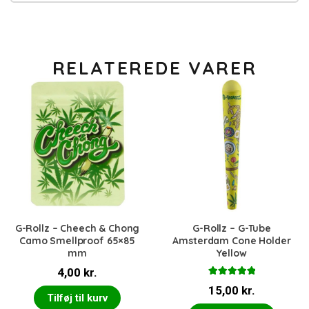
RELATEREDE VARER
G-Rollz – Cheech & Chong
G-Rollz – G-Tube
Camo Smellproof 65×85
Amsterdam Cone Holder
mm
Yellow
4,00
kr.
Vurderet
15,00
kr.
5.00
ud af 5
Tilføj til kurv