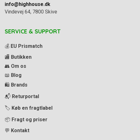
info@highhouse.dk
Vindevej 64, 7800 Skive
SERVICE & SUPPORT
💰
EU Prismatch
🏬
Butikken
👥
Om os
📖
Blog
🛍️
Brands
📬
Returportal
🏷️
Køb en fragtlabel
📦
Fragt og priser
💬
Kontakt