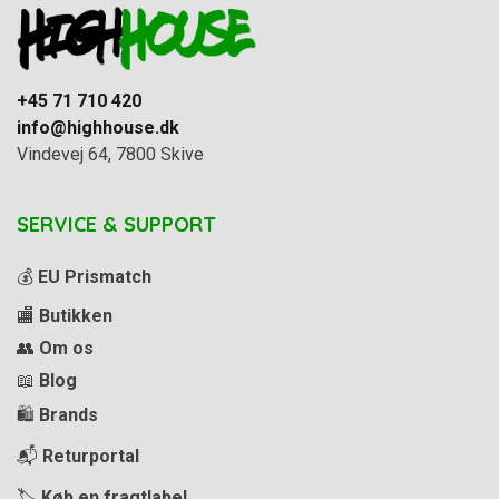
+45 71 710 420
info@highhouse.dk
Vindevej 64, 7800 Skive
SERVICE & SUPPORT
💰
EU Prismatch
🏬
Butikken
👥
Om os
📖
Blog
🛍️
Brands
📬
Returportal
🏷️
Køb en fragtlabel