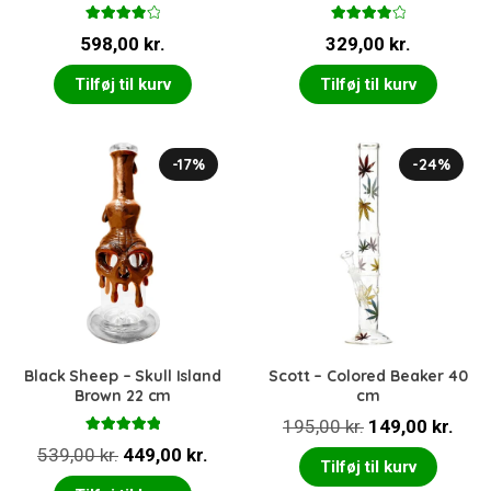
Vurderet
Vurderet
598,00
kr.
329,00
kr.
4.00
ud
4.00
ud
af 5
af 5
Tilføj til kurv
Tilføj til kurv
-17%
-24%
Black Sheep – Skull Island
Scott – Colored Beaker 40
Brown 22 cm
cm
Den
Den
195,00
kr.
149,00
kr.
Vurderet
Den
Den
oprindelige
aktu
539,00
kr.
449,00
kr.
5.00
ud af 5
Tilføj til kurv
oprindelige
aktuelle
pris
pris