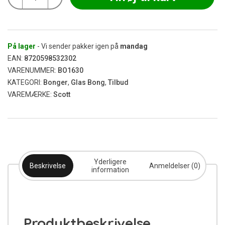
Ding
Dong
Bong
45
cm
På lager
- Vi sender pakker igen på
mandag
antal
EAN:
8720598532302
VARENUMMER:
BO1630
KATEGORI:
Bonger
,
Glas Bong
,
Tilbud
VAREMÆRKE:
Scott
Yderligere
Beskrivelse
Anmeldelser (0)
information
Produktbeskrivelse