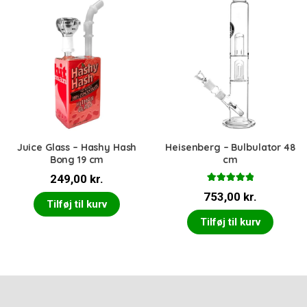
Juice Glass – Hashy Hash
Heisenberg – Bulbulator 48
Bong 19 cm
cm
249,00
kr.
Vurderet
753,00
kr.
5.00
ud af 5
Tilføj til kurv
Tilføj til kurv