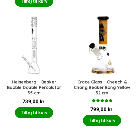
Tilføj til kurv
pris
pris
var:
er:
var:
er:
195,00 kr..
149,
539,00 kr..
449,00 kr..
Heisenberg – Beaker
Grace Glass – Cheech &
Bubble Double Percolator
Chong Beaker Bong Yellow
55 cm
32 cm
739,00
kr.
Vurderet
799,00
kr.
5.00
ud af 5
Tilføj til kurv
Tilføj til kurv