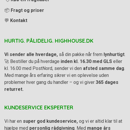
📦
Fragt og priser
💬
Kontakt
HURTIG. PÅLIDELIG. HIGHHOUSE.DK
Vi sender alle hverdage,
så din pakke når frem
lynhurtigt
.
🚀 Bestiller du på hverdage
inden kl. 16.30 med GLS
eller
kl. 16.00 med PostNord, sender vi den
afsted samme dag
.
Med mange års erfaring sikrer vi en oplevelse uden
problemer hver gang du handler – og vi giver
365 dages
returret.
KUNDESERVICE EKSPERTER
Vi har en
super god kundeservice,
og vi er altid klar til at
hjælpe med
personlig rådgivning
. Med
mange års