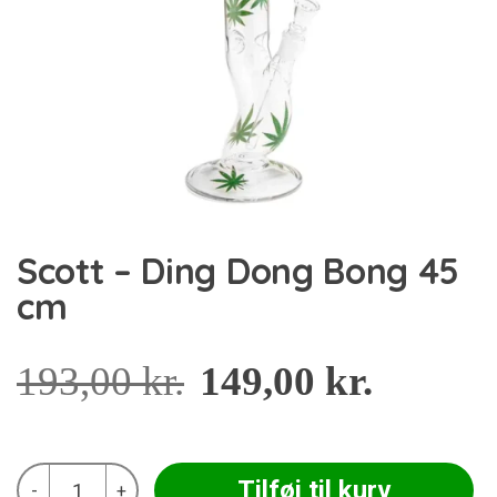
Scott – Ding Dong Bong 45
cm
193,00
kr.
149,00
kr.
Scott
Tilføj til kurv
-
+
-