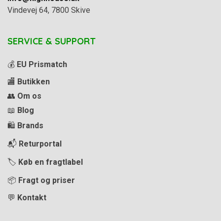
Vindevej 64, 7800 Skive
SERVICE & SUPPORT
💰
EU Prismatch
🏬
Butikken
👥
Om os
📖
Blog
🛍️
Brands
📬
Returportal
🏷️
Køb en fragtlabel
📦
Fragt og priser
💬
Kontakt