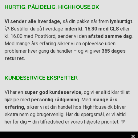
HURTIG. PÅLIDELIG. HIGHHOUSE.DK
Vi sender alle hverdage,
så din pakke når frem
lynhurtigt
.
🚀 Bestiller du på hverdage
inden kl. 16.30 med GLS
eller
kl. 16.00 med PostNord, sender vi den
afsted samme dag
.
Med mange års erfaring sikrer vi en oplevelse uden
problemer hver gang du handler – og vi giver
365 dages
returret.
KUNDESERVICE EKSPERTER
Vi har en
super god kundeservice,
og vi er altid klar til at
hjælpe med
personlig rådgivning
. Med
mange års
erfaring,
sikrer vi at din handel hos HighHouse.dk bliver
ekstra nem og brugervenlig. Har du spørgsmål, er vi altid
her for dig – din tilfredshed er vores højeste prioritet. 💚