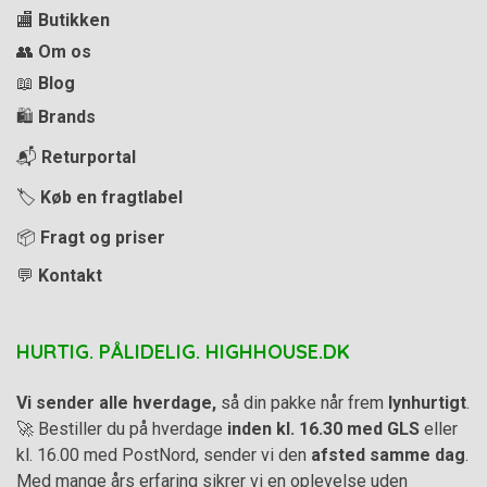
🏬
Butikken
👥
Om os
📖
Blog
🛍️
Brands
📬
Returportal
🏷️
Køb en fragtlabel
📦
Fragt og priser
💬
Kontakt
HURTIG. PÅLIDELIG. HIGHHOUSE.DK
Vi sender alle hverdage,
så din pakke når frem
lynhurtigt
.
🚀 Bestiller du på hverdage
inden kl. 16.30 med GLS
eller
kl. 16.00 med PostNord, sender vi den
afsted samme dag
.
Med mange års erfaring sikrer vi en oplevelse uden