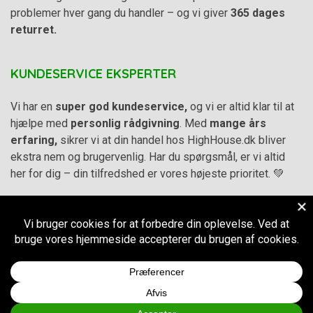
problemer hver gang du handler – og vi giver
365 dages
returret.
KUNDESERVICE EKSPERTER
Vi har en
super god kundeservice,
og vi er altid klar til at
hjælpe med
personlig rådgivning
. Med
mange års
erfaring,
sikrer vi at din handel hos HighHouse.dk bliver
ekstra nem og brugervenlig. Har du spørgsmål, er vi altid
her for dig – din tilfredshed er vores højeste prioritet. 💚
Alle priser på hjemmesiden er i
DKK inkl. Moms
-
Handelsbetingelser
–
Cookie- og privatlivspolitik
CVR.
38973576
© 2011-2026
HighHouse.dk