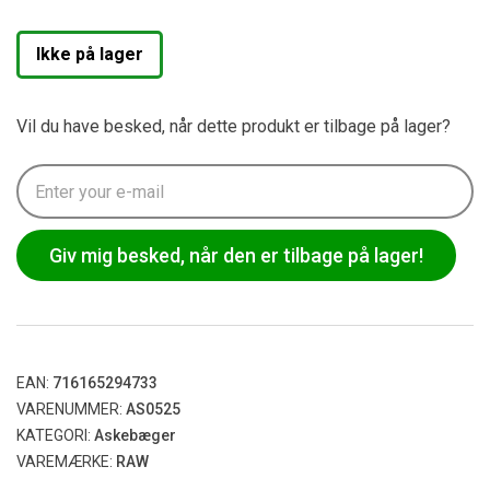
Ikke på lager
Vil du have besked, når dette produkt er tilbage på lager?
Giv mig besked, når den er tilbage på lager!
EAN:
716165294733
VARENUMMER:
AS0525
KATEGORI:
Askebæger
VAREMÆRKE:
RAW