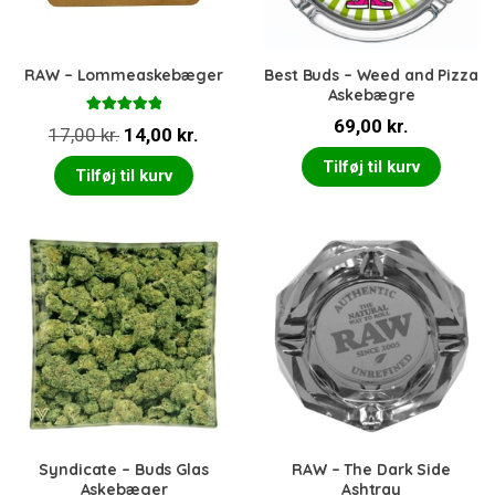
RAW – Lommeaskebæger
Best Buds – Weed and Pizza
Askebægre
Vurderet
69,00
kr.
Den
Den
17,00
kr.
14,00
kr.
5.00
ud af 5
oprindelige
aktuelle
Tilføj til kurv
Tilføj til kurv
pris
pris
var:
er:
17,00 kr..
14,00 kr..
Syndicate – Buds Glas
RAW – The Dark Side
Askebæger
Ashtray