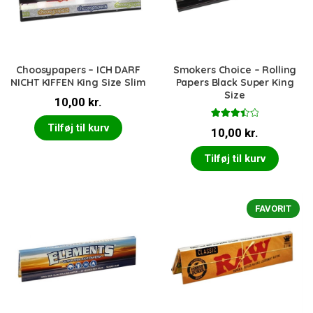
Choosypapers – ICH DARF
Smokers Choice – Rolling
NICHT KIFFEN King Size Slim
Papers Black Super King
Size
10,00
kr.
Vurdere
Tilføj til kurv
10,00
kr.
t
3.50
ud af 5
Tilføj til kurv
FAVORIT