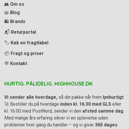
👥
Om os
📖
Blog
🛍️
Brands
📬
Returportal
🏷️
Køb en fragtlabel
📦
Fragt og priser
💬
Kontakt
HURTIG. PÅLIDELIG. HIGHHOUSE.DK
Vi sender alle hverdage,
så din pakke når frem
lynhurtigt
.
🚀 Bestiller du på hverdage
inden kl. 16.30 med GLS
eller
kl. 16.00 med PostNord, sender vi den
afsted samme dag
.
Med mange års erfaring sikrer vi en oplevelse uden
problemer hver gang du handler – og vi giver
365 dages