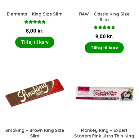
Elements – King Size Slim
RAW – Classic King Size
Slim
Vurderet
8,00
kr.
5.00
ud af 5
Vurderet
9,00
kr.
4.86
ud af 5
Tilføj til kurv
Tilføj til kurv
Smoking – Brown King Size
Monkey King – Expert
Slim
Stoners Pink Ultra Thin King