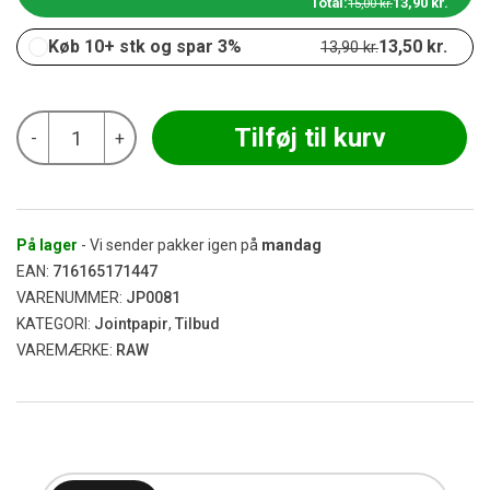
Total:
13,90
kr.
15,00
kr.
Køb 10+ stk og spar 3%
13,50
kr.
13,90
kr.
RAW
Tilføj til kurv
-
+
-
Classic
King
Size
Supreme
antal
På lager
- Vi sender pakker igen på
mandag
EAN:
716165171447
VARENUMMER:
JP0081
KATEGORI:
Jointpapir
,
Tilbud
VAREMÆRKE:
RAW