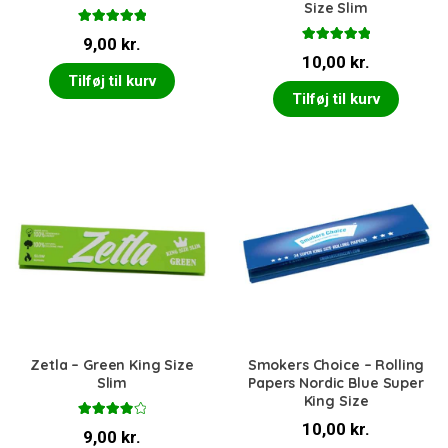
Size Slim
Vurderet
9,00
kr.
5.00
ud af 5
Vurderet
10,00
kr.
5.00
ud af 5
Tilføj til kurv
Tilføj til kurv
Zetla – Green King Size
Smokers Choice – Rolling
Slim
Papers Nordic Blue Super
King Size
Vurderet
10,00
kr.
9,00
kr.
4.00
ud