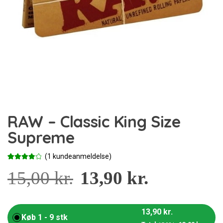
RAW – Classic King Size
Supreme
(
1
kundeanmeldelse)
Bedømt
1
som
15,00
4.00
kr.
13,90
kr.
ud af 5
baseret
på
kundebed
ømmelse
13,90
kr.
Køb 1 - 9 stk