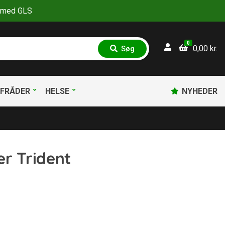
30 med GLS
0
0,00
kr.
Søg
S
ø
g
FRÅDER
HELSE
NYHEDER
er Trident