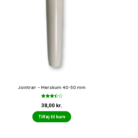
Jointrør – Merskum 40-50 mm
Vurdere
38,00
kr.
t
3.50
ud af 5
Tilføj til kurv