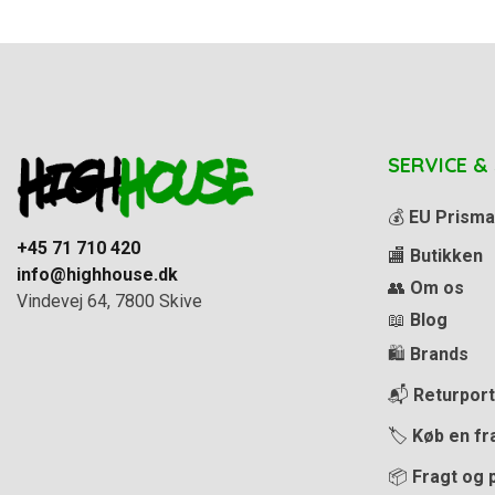
SERVICE &
💰
EU Prisma
+45 71 710 420
🏬
Butikken
info@highhouse.dk
👥
Om os
Vindevej 64, 7800 Skive
📖
Blog
🛍️
Brands
📬
Returport
🏷️
Køb en fr
📦
Fragt og 