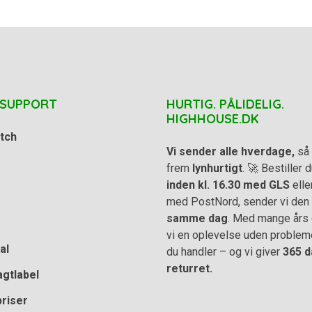
 SUPPORT
HURTIG. PÅLIDELIG.
HIGHHOUSE.DK
tch
Vi sender alle hverdage,
så 
frem
lynhurtigt
. 🚀 Bestiller
inden kl. 16.30 med GLS
elle
med PostNord, sender vi den
samme dag
. Med mange års e
vi en oplevelse uden problem
al
du handler – og vi giver
365 d
returret.
agtlabel
priser