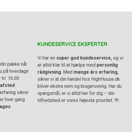
KUNDESERVICE EKSPERTER
Vi har en
super god kundeservice,
og vi
din pakke når
er altid klar til at hjælpe med
personlig
 du på hverdage
rådgivning
. Med
mange års erfaring,
r kl. 16.00
sikrer vi at din handel hos HighHouse.dk
afsted
bliver ekstra nem og brugervenlig. Har du
rfaring sikrer
spørgsmål, er vi altid her for dig – din
er hver gang
tilfredshed er vores højeste prioritet. 💚
ages