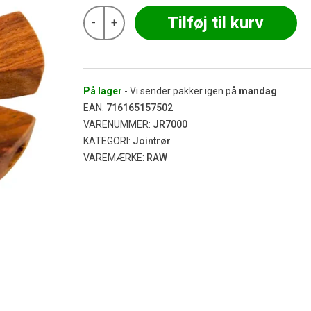
RAW
Tilføj til kurv
-
+
-
Cigarette
Holder
Trident
antal
På lager
- Vi sender pakker igen på
mandag
EAN:
716165157502
VARENUMMER:
JR7000
KATEGORI:
Jointrør
VAREMÆRKE:
RAW