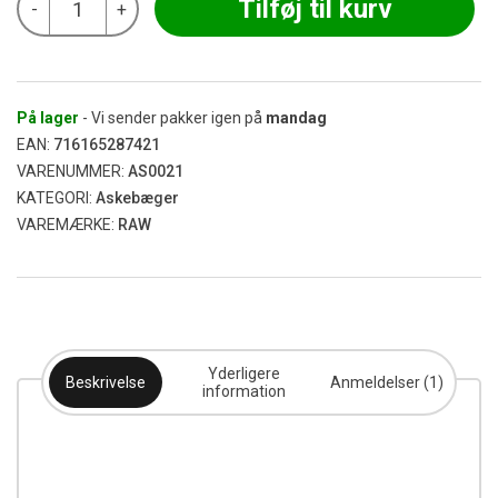
Tilføj til kurv
-
+
-
Catcher
Next
Level
Ash
Tray
På lager
- Vi sender pakker igen på
mandag
antal
EAN:
716165287421
VARENUMMER:
AS0021
KATEGORI:
Askebæger
VAREMÆRKE:
RAW
Yderligere
Beskrivelse
Anmeldelser (1)
information