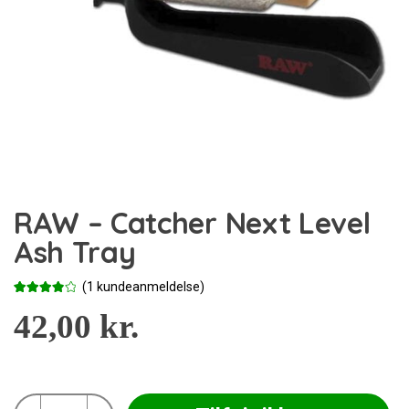
RAW – Catcher Next Level
Ash Tray
(
1
kundeanmeldelse)
Bedømt
1
som
42,00
4.00
kr.
ud af 5
baseret
på
kundebed
ømmelse
RAW