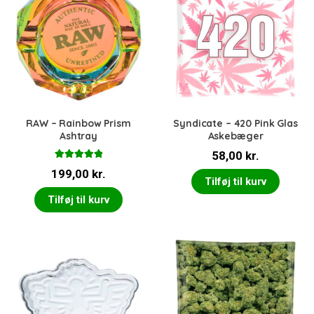
RAW – Rainbow Prism
Syndicate – 420 Pink Glas
Ashtray
Askebæger
58,00
kr.
Vurderet
199,00
kr.
5.00
ud af 5
Tilføj til kurv
Tilføj til kurv