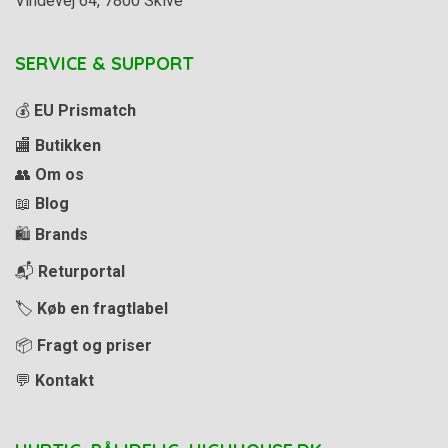
Vindevej 64, 7800 Skive
SERVICE & SUPPORT
💰
EU Prismatch
🏬
Butikken
👥
Om os
📖
Blog
🛍️
Brands
📬
Returportal
🏷️
Køb en fragtlabel
📦
Fragt og priser
💬
Kontakt