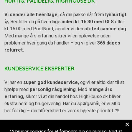
HURTIG. PÅLIDELIG. HIGHHOUSE.DK
Vi sender alle hverdage,
så din pakke når frem
lynhurtigt
.
🚀 Bestiller du på hverdage
inden kl. 16.30 med GLS
eller
kl. 16.00 med PostNord, sender vi den
afsted samme dag
.
Med mange års erfaring sikrer vi en oplevelse uden
problemer hver gang du handler – og vi giver
365 dages
returret.
KUNDESERVICE EKSPERTER
Vi har en
super god kundeservice,
og vi er altid klar til at
hjælpe med
personlig rådgivning
. Med
mange års
erfaring,
sikrer vi at din handel hos HighHouse.dk bliver
ekstra nem og brugervenlig. Har du spørgsmål, er vi altid
her for dig – din tilfredshed er vores højeste prioritet. 💚