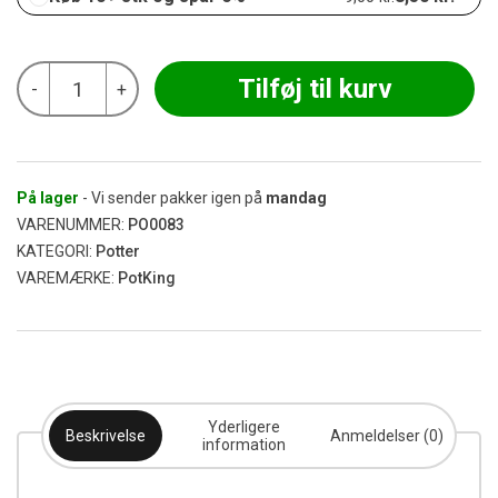
PotKing
Tilføj til kurv
-
+
-
Plant
Pot
5L
antal
På lager
- Vi sender pakker igen på
mandag
VARENUMMER:
PO0083
KATEGORI:
Potter
VAREMÆRKE:
PotKing
Yderligere
Beskrivelse
Anmeldelser (0)
information