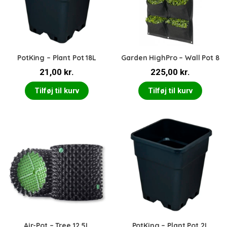
PotKing – Plant Pot 18L
Garden HighPro – Wall Pot 8
21,00
kr.
225,00
kr.
Tilføj til kurv
Tilføj til kurv
Air-Pot – Tree 12,5L
PotKing – Plant Pot 2L