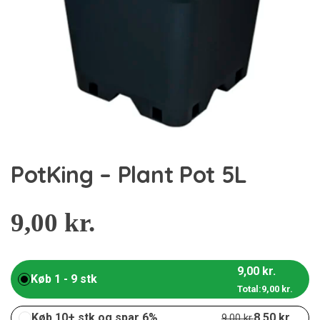
PotKing – Plant Pot 5L
9,00
kr.
9,00
kr.
Køb 1 - 9 stk
Total:
9,00
kr.
Køb 10+ stk og spar 6%
8,50
kr.
9,00
kr.