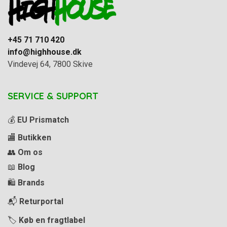
+45 71 710 420
info@highhouse.dk
Vindevej 64, 7800 Skive
SERVICE & SUPPORT
💰
EU Prismatch
🏬
Butikken
👥
Om os
📖
Blog
🛍️
Brands
📬
Returportal
🏷️
Køb en fragtlabel