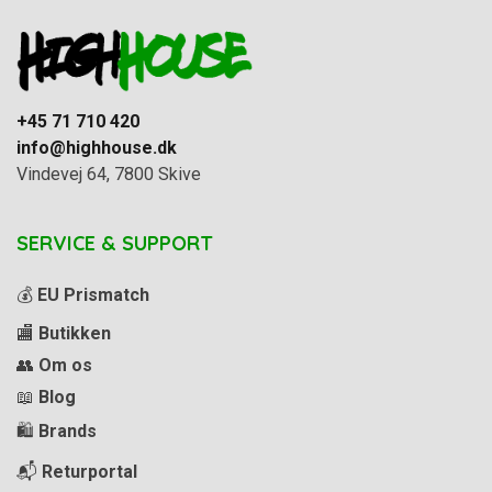
+45 71 710 420
info@highhouse.dk
Vindevej 64, 7800 Skive
SERVICE & SUPPORT
💰
EU Prismatch
🏬
Butikken
👥
Om os
📖
Blog
🛍️
Brands
📬
Returportal