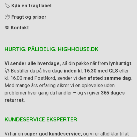
🏷️
Køb en fragtlabel
📦
Fragt og priser
💬
Kontakt
HURTIG. PÅLIDELIG. HIGHHOUSE.DK
Vi sender alle hverdage,
så din pakke når frem
lynhurtigt
.
🚀 Bestiller du på hverdage
inden kl. 16.30 med GLS
eller
kl. 16.00 med PostNord, sender vi den
afsted samme dag
.
Med mange års erfaring sikrer vi en oplevelse uden
problemer hver gang du handler – og vi giver
365 dages
returret.
KUNDESERVICE EKSPERTER
Vi har en
super god kundeservice,
og vi er altid klar til at