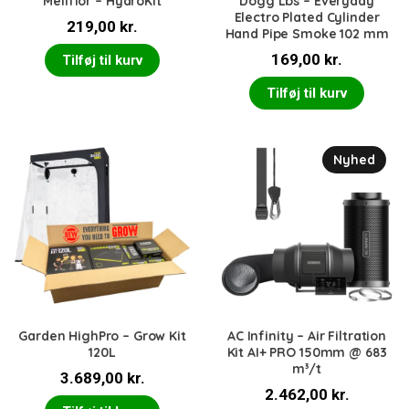
Meliflor – HydroKit
Dogg Lbs – Everyday
Electro Plated Cylinder
219,00
kr.
Hand Pipe Smoke 102 mm
169,00
kr.
Tilføj til kurv
Tilføj til kurv
Nyhed
Garden HighPro – Grow Kit
AC Infinity – Air Filtration
120L
Kit AI+ PRO 150mm @ 683
m³/t
3.689,00
kr.
2.462,00
kr.