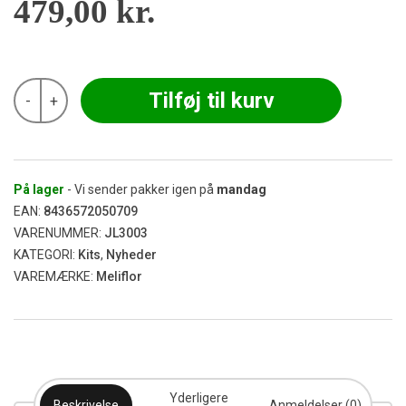
479,00
kr.
Meliflor
Tilføj til kurv
-
+
-
Garden
Kitchen
Starter
Kit
antal
På lager
- Vi sender pakker igen på
mandag
EAN:
8436572050709
VARENUMMER:
JL3003
KATEGORI:
Kits
,
Nyheder
VAREMÆRKE:
Meliflor
Yderligere
Beskrivelse
Anmeldelser (0)