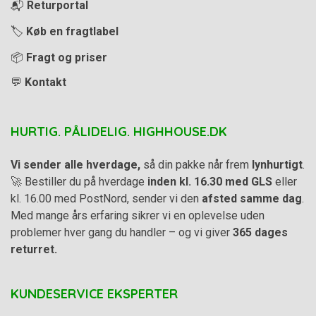
📬
Returportal
🏷️
Køb en fragtlabel
📦
Fragt og priser
💬
Kontakt
HURTIG. PÅLIDELIG. HIGHHOUSE.DK
Vi sender alle hverdage,
så din pakke når frem
lynhurtigt
.
🚀 Bestiller du på hverdage
inden kl. 16.30 med GLS
eller
kl. 16.00 med PostNord, sender vi den
afsted samme dag
.
Med mange års erfaring sikrer vi en oplevelse uden
problemer hver gang du handler – og vi giver
365 dages
returret.
KUNDESERVICE EKSPERTER