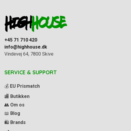
+45 71 710 420
info@highhouse.dk
Vindevej 64, 7800 Skive
SERVICE & SUPPORT
💰
EU Prismatch
🏬
Butikken
👥
Om os
📖
Blog
🛍️
Brands