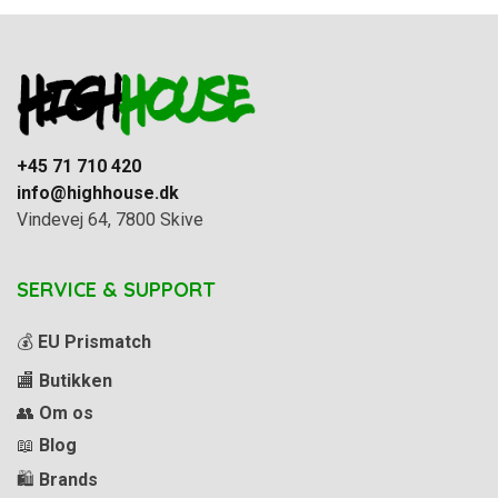
+45 71 710 420
info@highhouse.dk
Vindevej 64, 7800 Skive
SERVICE & SUPPORT
💰
EU Prismatch
🏬
Butikken
👥
Om os
📖
Blog
🛍️
Brands