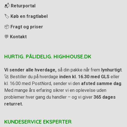
📬
Returportal
🏷️
Køb en fragtlabel
📦
Fragt og priser
💬
Kontakt
HURTIG. PÅLIDELIG. HIGHHOUSE.DK
Vi sender alle hverdage,
så din pakke når frem
lynhurtigt
.
🚀 Bestiller du på hverdage
inden kl. 16.30 med GLS
eller
kl. 16.00 med PostNord, sender vi den
afsted samme dag
.
Med mange års erfaring sikrer vi en oplevelse uden
problemer hver gang du handler – og vi giver
365 dages
returret.
KUNDESERVICE EKSPERTER