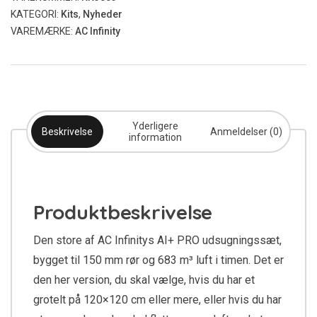
m³/t
KATEGORI:
Kits
,
Nyheder
antal
VAREMÆRKE:
AC Infinity
Yderligere
Beskrivelse
Anmeldelser (0)
information
Produktbeskrivelse
Den store af AC Infinitys AI+ PRO udsugningssæt,
bygget til 150 mm rør og 683 m³ luft i timen. Det er
den her version, du skal vælge, hvis du har et
grotelt på 120×120 cm eller mere, eller hvis du har