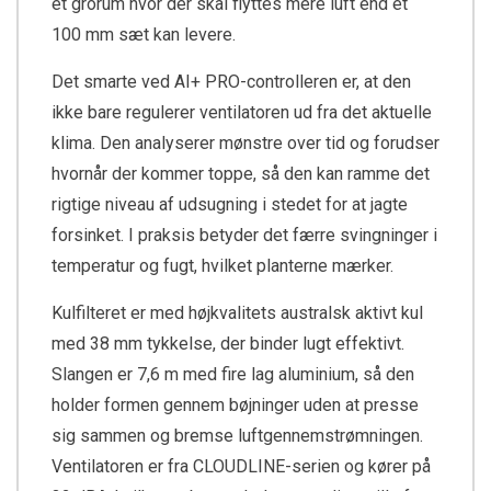
et grorum hvor der skal flyttes mere luft end et
100 mm sæt kan levere.
Det smarte ved AI+ PRO-controlleren er, at den
ikke bare regulerer ventilatoren ud fra det aktuelle
klima. Den analyserer mønstre over tid og forudser
hvornår der kommer toppe, så den kan ramme det
rigtige niveau af udsugning i stedet for at jagte
forsinket. I praksis betyder det færre svingninger i
temperatur og fugt, hvilket planterne mærker.
Kulfilteret er med højkvalitets australsk aktivt kul
med 38 mm tykkelse, der binder lugt effektivt.
Slangen er 7,6 m med fire lag aluminium, så den
holder formen gennem bøjninger uden at presse
sig sammen og bremse luftgennemstrømningen.
Ventilatoren er fra CLOUDLINE-serien og kører på