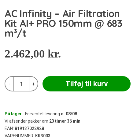
AC Infinity – Air Filtration
Kit AI+ PRO 150mm @ 683
m³/t
2.462,00
kr.
AC
Tilføj til kurv
-
+
Infinity
-
Air
Filtration
Kit
AI+
På lager
- Forventet levering
d.
08/08
PRO
Vi afsender pakker om
23
timer
36
min.
150mm
EAN:
819137022928
@
VARENUMMER:
KK3003
683