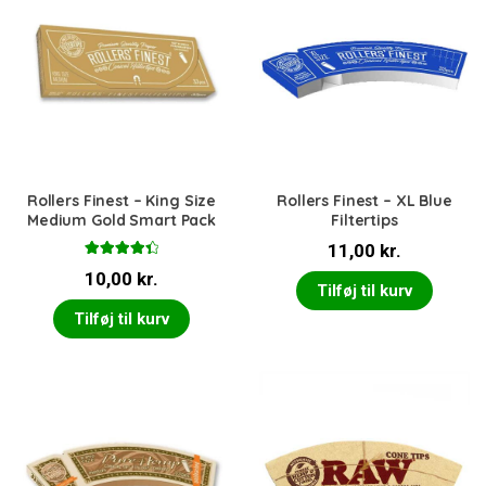
Rollers Finest – King Size
Rollers Finest – XL Blue
Medium Gold Smart Pack
Filtertips
11,00
kr.
Vurderet
10,00
kr.
4.50
ud af
Tilføj til kurv
5
Tilføj til kurv