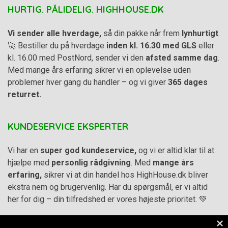
HURTIG. PÅLIDELIG. HIGHHOUSE.DK
Vi sender alle hverdage,
så din pakke når frem
lynhurtigt
.
🚀 Bestiller du på hverdage
inden kl. 16.30 med GLS
eller
kl. 16.00 med PostNord, sender vi den
afsted samme dag
.
Med mange års erfaring sikrer vi en oplevelse uden
problemer hver gang du handler – og vi giver
365 dages
returret.
KUNDESERVICE EKSPERTER
Vi har en
super god kundeservice,
og vi er altid klar til at
hjælpe med
personlig rådgivning
. Med
mange års
erfaring,
sikrer vi at din handel hos HighHouse.dk bliver
ekstra nem og brugervenlig. Har du spørgsmål, er vi altid
her for dig – din tilfredshed er vores højeste prioritet. 💚