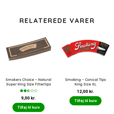
RELATEREDE VARER
Smokers Choice – Natural
Smoking – Conical Tips
Super King Size Filtertips
King Size XL
12,00
kr.
Vurde
9,00
kr.
ret
Tilføj til kurv
2.50
ud af
Tilføj til kurv
5