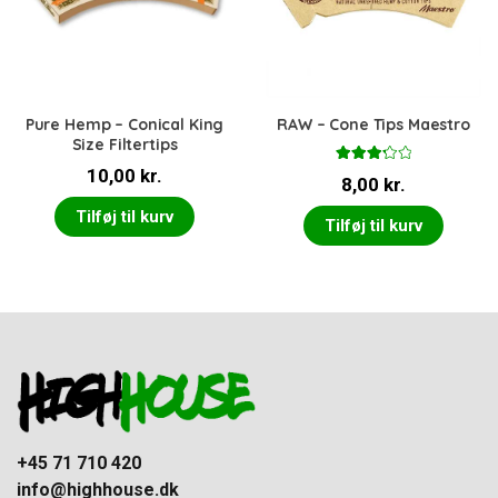
Pure Hemp – Conical King
RAW – Cone Tips Maestro
Size Filtertips
10,00
kr.
Vurdere
8,00
kr.
t
3.33
ud af 5
Tilføj til kurv
Tilføj til kurv
+45 71 710 420
info@highhouse.dk