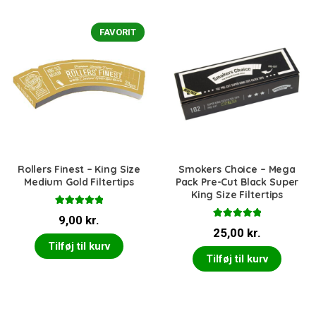
FAVORIT
Rollers Finest – King Size
Smokers Choice – Mega
Medium Gold Filtertips
Pack Pre-Cut Black Super
King Size Filtertips
Vurderet
9,00
kr.
5.00
ud af 5
Vurderet
25,00
kr.
5.00
ud af 5
Tilføj til kurv
Tilføj til kurv