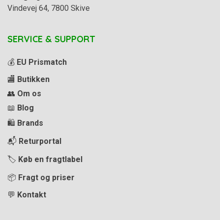
Vindevej 64, 7800 Skive
SERVICE & SUPPORT
💰
EU Prismatch
🏬
Butikken
👥
Om os
📖
Blog
🛍️
Brands
📬
Returportal
🏷️
Køb en fragtlabel
📦
Fragt og priser
💬
Kontakt