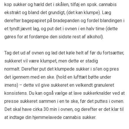
kop sukker og hæld det i skålen, tilføj en spsk. cannabis
ekstrakt og bland det grundigt, (det kan klumpe). Læg
derefter bagepapiret på bradepanden og fordel blandingen i
et tyndt jævnt lag, og put det i ovnen i en halv time (dette
gøres for at fordampe den sidste rest af alkohol).
Tag det ud af ovnen og lad det køle helt af før du fortsætter,
sukkeret vil være klumpet, men dette er stadig
normalt. Derefter put det klumpede sukker i si’en og pres
det igennem med en ske. (hold en lufttæt bøtte under
imens) – dette vil give sukkeret en velkendt granuleret
konsistens. Du kan også vælge at lave sukkerknalder ved at
presse sukkeret sammen i en te ske, før det puttes i ovnen.
Det skal have cirka 30 min i ovnen, og derefter er det klar til
at indtage din hjemmelavede cannabis sukker.