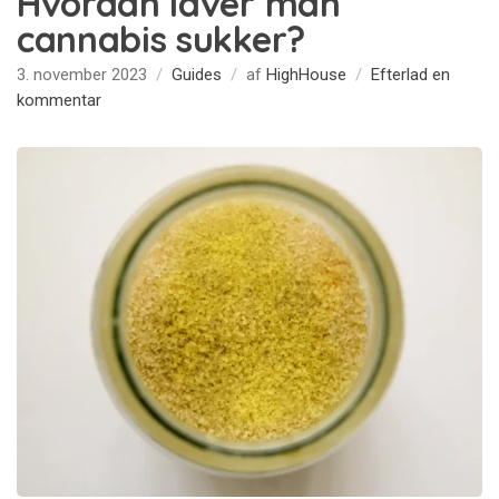
Hvordan laver man
cannabis sukker?
3. november 2023
Guides
af
HighHouse
Efterlad en
på
kommentar
Hvordan
laver
man
cannabis
sukker?