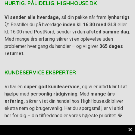
HURTIG. PÅLIDELIG. HIGHHOUSE.DK
Vi sender alle hverdage,
så din pakke når frem
lynhurtigt
.
🚀 Bestiller du på hverdage
inden kl. 16.30 med GLS
eller
kl. 16.00 med PostNord, sender vi den
afsted samme dag
.
Med mange års erfaring sikrer vi en oplevelse uden
problemer hver gang du handler – og vi giver
365 dages
returret.
KUNDESERVICE EKSPERTER
Vi har en
super god kundeservice,
og vi er altid klar til at
hjælpe med
personlig rådgivning
. Med
mange års
erfaring,
sikrer vi at din handel hos HighHouse.dk bliver
ekstra nem og brugervenlig. Har du spørgsmål, er vi altid
her for dig – din tilfredshed er vores højeste prioritet. 💚