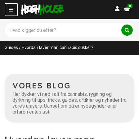
0
Login
M
e
n
S
u
ø
C
S
g
ø
a
p
g
t
Guides
/
Hvordan laver man cannabis sukker?
r
e
o
g
d
o
u
r
k
y
t
n
VORES BLOG
e
a
r
m
Her dykker vi ned i alt fra cannabis, rygning og
:
e
dyrkning til tips, tricks, guides, artikler og nyheder fra
vores univers. Uanset om du er nybegynder eller
erfaren entusiast.