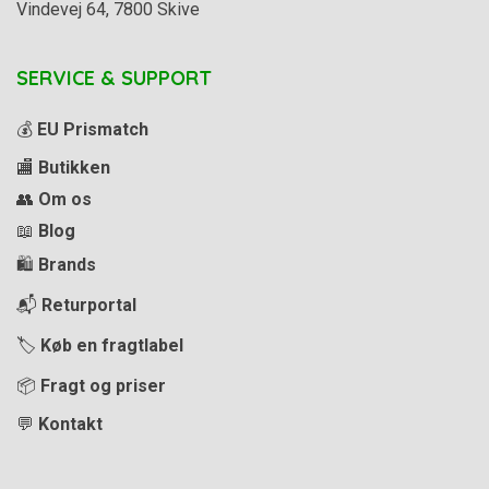
Vindevej 64, 7800 Skive
SERVICE & SUPPORT
💰
EU Prismatch
🏬
Butikken
👥
Om os
📖
Blog
🛍️
Brands
📬
Returportal
🏷️
Køb en fragtlabel
📦
Fragt og priser
💬
Kontakt