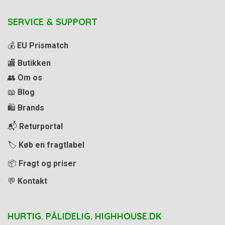
SERVICE & SUPPORT
💰
EU Prismatch
🏬
Butikken
👥
Om os
📖
Blog
🛍️
Brands
📬
Returportal
🏷️
Køb en fragtlabel
📦
Fragt og priser
💬
Kontakt
HURTIG. PÅLIDELIG. HIGHHOUSE.DK