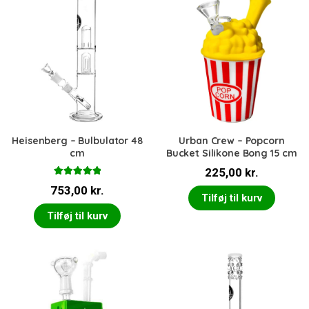
Heisenberg – Bulbulator 48
Urban Crew – Popcorn
cm
Bucket Silikone Bong 15 cm
225,00
kr.
Vurderet
753,00
kr.
5.00
ud af 5
Tilføj til kurv
Tilføj til kurv