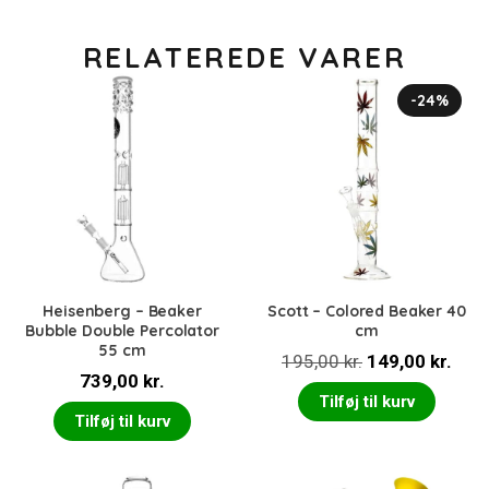
RELATEREDE VARER
-24%
Heisenberg – Beaker
Scott – Colored Beaker 40
Bubble Double Percolator
cm
55 cm
Den
Den
195,00
kr.
149,00
kr.
739,00
kr.
oprindelige
aktu
Tilføj til kurv
pris
pris
Tilføj til kurv
var:
er:
195,00 kr..
149,