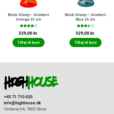
Black Sheep – Gradient
Black Sheep – Gradient
Orange 25 cm
Blue 25 cm
Vurderet
Vurdere
329,00
kr.
329,00
kr.
4.00
ud
t
3.50
af 5
ud af 5
Tilføj til kurv
Tilføj til kurv
+45 71 710 420
info@highhouse.dk
Vindevej 64, 7800 Skive