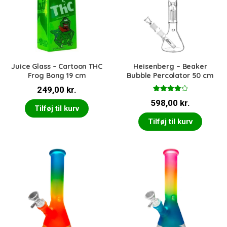
Juice Glass – Cartoon THC
Heisenberg – Beaker
Frog Bong 19 cm
Bubble Percolator 50 cm
249,00
kr.
Vurderet
598,00
kr.
4.00
ud
Tilføj til kurv
af 5
Tilføj til kurv